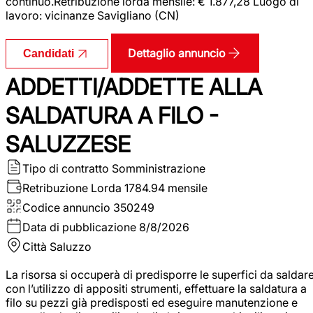
continuo.Retribuzione lorda mensile: € 1.877,28 Luogo di
lavoro: vicinanze Savigliano (CN)
Dettaglio annuncio
Candidati
ADDETTI/ADDETTE ALLA
SALDATURA A FILO -
SALUZZESE
Tipo di contratto
Somministrazione
Retribuzione Lorda
1784.94 mensile
Codice annuncio
350249
Data di pubblicazione
8/8/2026
Città
Saluzzo
La risorsa si occuperà di predisporre le superfici da saldar
con l’utilizzo di appositi strumenti, effettuare la saldatura a
filo su pezzi già predisposti ed eseguire manutenzione e