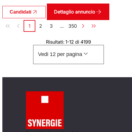
Dettaglio annuncio
Candidati
Paginazione
1
2
3
...
350
Pagina
Pagina
Pagina
Pagina
Risultati: 1-12 di 4199
Vedi 12 per pagina