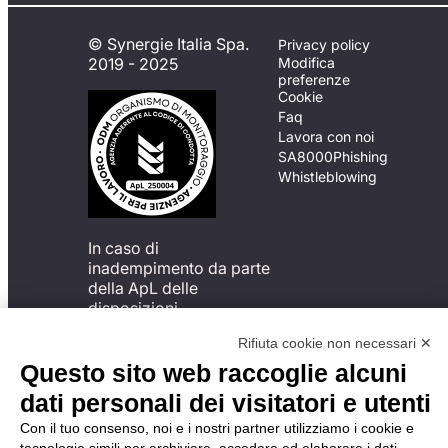
© Synergie Italia Spa.
Privacy policy
2019 - 2025
Modifica
preferenze
Cookie
Faq
Lavora con noi
SA8000
Phishing
Whistleblowing
In caso di
inadempimento da parte
della ApL delle
disposizioni
del Codice di Condotta, è
Rifiuta cookie non necessari ✕
possibile presentare un
reclamo
Questo sito web raccoglie alcuni
all’Organismo di
dati personali dei visitatori e utenti
Monitoraggio utilizzando
una delle modalità
Con il tuo consenso, noi e i nostri partner utilizziamo i cookie e