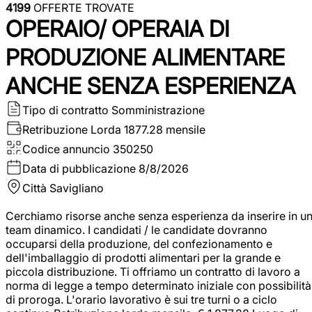
4199
OFFERTE TROVATE
OPERAIO/ OPERAIA DI
PRODUZIONE ALIMENTARE
ANCHE SENZA ESPERIENZA
Tipo di contratto
Somministrazione
Retribuzione Lorda
1877.28 mensile
Codice annuncio
350250
Data di pubblicazione
8/8/2026
Città
Savigliano
Cerchiamo risorse anche senza esperienza da inserire in u
team dinamico. I candidati / le candidate dovranno
occuparsi della produzione, del confezionamento e
dell'imballaggio di prodotti alimentari per la grande e
piccola distribuzione. Ti offriamo un contratto di lavoro a
norma di legge a tempo determinato iniziale con possibilità
di proroga. L'orario lavorativo è sui tre turni o a ciclo