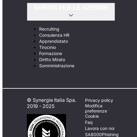
SERVIZI PER LE AZIENDE
Recruiting
Consulenza HR
Apprendistato
Tirocinio
Formazione
Diritto Mirato
Somministrazione
© Synergie Italia Spa.
Privacy policy
2019 - 2025
Modifica
preferenze
Cookie
Faq
Lavora con noi
SA8000
Phishing