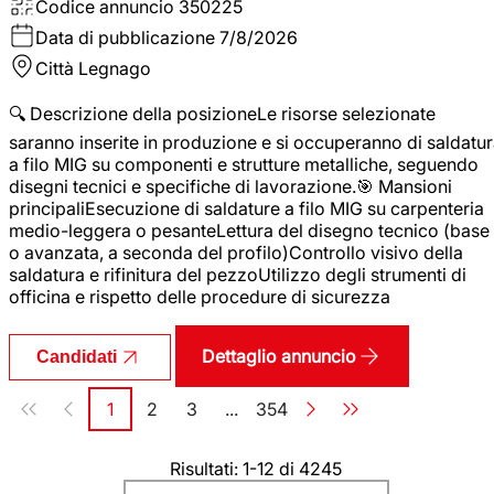
Codice annuncio
350225
Data di pubblicazione
7/8/2026
Città
Legnago
🔍 Descrizione della posizioneLe risorse selezionate
saranno inserite in produzione e si occuperanno di saldatu
a filo MIG su componenti e strutture metalliche, seguendo
disegni tecnici e specifiche di lavorazione.🎯 Mansioni
principaliEsecuzione di saldature a filo MIG su carpenteria
medio-leggera o pesanteLettura del disegno tecnico (base
o avanzata, a seconda del profilo)Controllo visivo della
saldatura e rifinitura del pezzoUtilizzo degli strumenti di
officina e rispetto delle procedure di sicurezza
Dettaglio annuncio
Candidati
Paginazione
1
2
3
...
354
Pagina
Pagina
Pagina
Pagina
Risultati: 1-12 di 4245