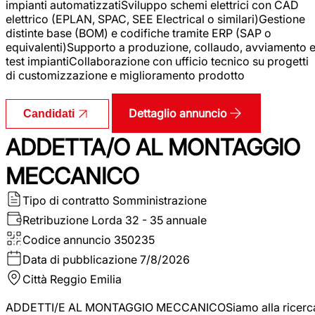
impianti automatizzatiSviluppo schemi elettrici con CAD
elettrico (EPLAN, SPAC, SEE Electrical o similari)Gestione
distinte base (BOM) e codifiche tramite ERP (SAP o
equivalenti)Supporto a produzione, collaudo, avviamento 
test impiantiCollaborazione con ufficio tecnico su progetti
di customizzazione e miglioramento prodotto
Dettaglio annuncio
Candidati
ADDETTA/O AL MONTAGGIO
MECCANICO
Tipo di contratto
Somministrazione
Retribuzione Lorda
32 - 35 annuale
Codice annuncio
350235
Data di pubblicazione
7/8/2026
Città
Reggio Emilia
ADDETTI/E AL MONTAGGIO MECCANICOSiamo alla ricerc