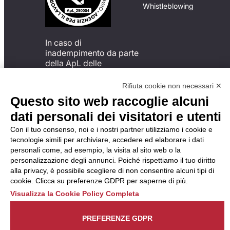
Whistleblowing
In caso di
inadempimento da parte
della ApL delle
disposizioni
del Codice di Condotta, è
Rifiuta cookie non necessari ✕
possibile presentare un
Questo sito web raccoglie alcuni
reclamo
dati personali dei visitatori e utenti
all’Organismo di
Monitoraggio utilizzando
Con il tuo consenso, noi e i nostri partner utilizziamo i cookie e
una delle modalità
tecnologie simili per archiviare, accedere ed elaborare i dati
descritte al seguente
personali come, ad esempio, la visita al sito web o la
indirizzo web
personalizzazione degli annunci. Poiché rispettiamo il tuo diritto
https://odm-
alla privacy, è possibile scegliere di non consentire alcuni tipi di
agenzielavoro.it/reclami/
.
cookie. Clicca su preferenze GDPR per saperne di più.
Visualizza la Cookie Policy Completa
PREFERENZE GDPR