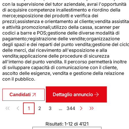
con la supervisione del tutor aziendale, avrai l'opportunità
di acquisire competenze in:allestimento e riordino della
merce;esposizione dei prodotti e verifica dei
prezzi;assistenza e orientamento al cliente;vendita assistita
e attività promozionali;utilizzo della cassa, scanner per
codici a barre e POS;gestione delle diverse modalità di
pagamento;registrazione delle vendite;organizzazione
degli spazi e dei reparti del punto vendita;gestione del cicl
delle merci, dal ricevimento all'esposizione e alla
vendita;applicazione delle procedure di sicurezza
all'interno del punto vendita. Il percorso permetterà inoltre
di sviluppare capacità di comunicazione con il cliente,
ascolto delle esigenze, vendita e gestione della relazione
con il pubblico.
Dettaglio annuncio
Candidati
Paginazione
1
2
3
...
344
Pagina
Pagina
Pagina
Pagina
Risultati: 1-12 di 4121