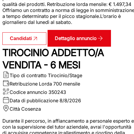
qualità dei prodotti. Retribuzione lorda mensile: € 1.497,34
Offriamo un contratto a norma di legge in somministrazion
a tempo determinato per il picco stagionale.L’orario è
giornaliero dal lunedì al sabato.
Dettaglio annuncio
Candidati
TIROCINIO ADDETTO/A
VENDITA - 6 MESI
Tipo di contratto
Tirocinio/Stage
Retribuzione Lorda
700 mensile
Codice annuncio
350243
Data di pubblicazione
8/8/2026
Città
Cosenza
Durante il percorso, in affiancamento a personale esperto e
con la supervisione del tutor aziendale, avrai l'opportunità
di acquisire competenze in:allestimento e riordino della