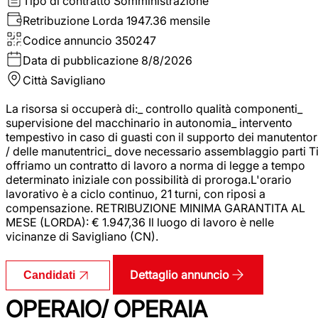
Tipo di contratto
Somministrazione
Retribuzione Lorda
1947.36 mensile
Codice annuncio
350247
Data di pubblicazione
8/8/2026
Città
Savigliano
La risorsa si occuperà di:_ controllo qualità componenti_
supervisione del macchinario in autonomia_ intervento
tempestivo in caso di guasti con il supporto dei manutentor
/ delle manutentrici_ dove necessario assemblaggio parti T
offriamo un contratto di lavoro a norma di legge a tempo
determinato iniziale con possibilità di proroga.L'orario
lavorativo è a ciclo continuo, 21 turni, con riposi a
compensazione. RETRIBUZIONE MINIMA GARANTITA AL
MESE (LORDA): € 1.947,36 Il luogo di lavoro è nelle
vicinanze di Savigliano (CN).
Dettaglio annuncio
Candidati
OPERAIO/ OPERAIA