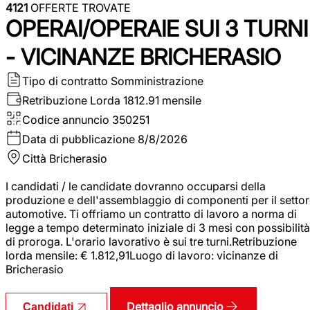
4121
OFFERTE TROVATE
OPERAI/OPERAIE SUI 3 TURNI
- VICINANZE BRICHERASIO
Tipo di contratto
Somministrazione
Retribuzione Lorda
1812.91 mensile
Codice annuncio
350251
Data di pubblicazione
8/8/2026
Città
Bricherasio
I candidati / le candidate dovranno occuparsi della
produzione e dell'assemblaggio di componenti per il setto
automotive. Ti offriamo un contratto di lavoro a norma di
legge a tempo determinato iniziale di 3 mesi con possibilità
di proroga. L'orario lavorativo è sui tre turni.Retribuzione
lorda mensile: € 1.812,91Luogo di lavoro: vicinanze di
Bricherasio
Dettaglio annuncio
Candidati