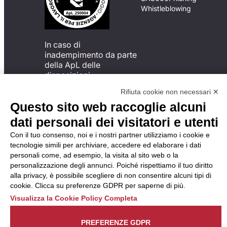
Whistleblowing
In caso di
inadempimento da parte
della ApL delle
disposizioni
del Codice di Condotta, è
Rifiuta cookie non necessari ✕
possibile presentare un
Questo sito web raccoglie alcuni
reclamo
all’Organismo di
dati personali dei visitatori e utenti
Monitoraggio utilizzando
Con il tuo consenso, noi e i nostri partner utilizziamo i cookie e
una delle modalità
tecnologie simili per archiviare, accedere ed elaborare i dati
descritte al seguente
personali come, ad esempio, la visita al sito web o la
indirizzo web
personalizzazione degli annunci. Poiché rispettiamo il tuo diritto
https://odm-
alla privacy, è possibile scegliere di non consentire alcuni tipi di
agenzielavoro.it/reclami/
.
cookie. Clicca su preferenze GDPR per saperne di più.
Visualizza la Cookie Policy Completa
PREFERENZE GDPR