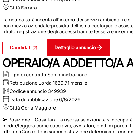
Città
Ferrara
La risorsa sarà inserita all'interno dei servizi ambientali e si
con mezzo aziendale;presidio dell'isola ecologica e assistenz
rifiuto;registrazione degli accessi tramite tessera e inserim
Dettaglio annuncio
Candidati
OPERAIO/A ADDETTO/A 
Tipo di contratto
Somministrazione
Retribuzione Lorda
1639.71 mensile
Codice annuncio
349939
Data di pubblicazione
6/8/2026
Città
Gorla Maggiore
🎯 Posizione – Cosa faraiLa risorsa selezionata si occuper
medio/leggera come cacciaviti, avvitatori, piedi di porco, t
offriamoContratto in somministrazione determinato, con p