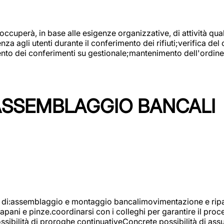
 occuperà, in base alle esigenze organizzative, di attività quali
a agli utenti durante il conferimento dei rifiuti;verifica del
ento dei conferimenti su gestionale;mantenimento dell'ordine, 
ASSEMBLAGGIO BANCALI
à di:assemblaggio e montaggio bancalimovimentazione e ripara
rapani e pinze.coordinarsi con i colleghi per garantire il pro
ossibilità di proroghe continuativeConcrete possibilità d