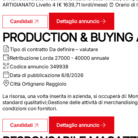
ARTIGIANATO Livello 4 (€ 1639,71 lordi/mese) ⏰ Orario di l
Dettaglio annuncio
Candidati
PRODUCTION & BUYING A
Tipo di contratto
Da definire – valutare
Retribuzione Lorda
27000 - 40000 annuale
Codice annuncio
349938
Data di pubblicazione
6/8/2026
Città
Ortignano Raggiolo
La risorsa, una volta inserita in azienda, si occuperà di: M
standard qualitativi;Gestione delle attività di merchandising
condizioni con fornitori.
Dettaglio annuncio
Candidati