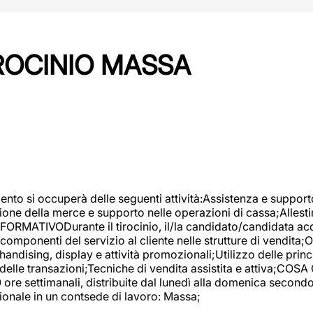
IROCINIO MASSA
imento si occuperà delle seguenti attività:Assistenza e support
ione della merce e supporto nelle operazioni di cassa;Allesti
FORMATIVODurante il tirocinio, il/la candidato/candidata acq
componenti del servizio al cliente nelle strutture di vendita
ndising, display e attività promozionali;Utilizzo delle princi
delle transazioni;Tecniche di vendita assistita e attiva;COS
re settimanali, distribuite dal lunedì alla domenica secondo 
onale in un contsede di lavoro: Massa;