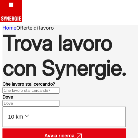
Home
Offerte di lavoro
Trova lavoro
con Synergie.
Che lavoro stai cercando?
Dove
10 km
Avvia ricerca