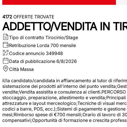
4172
OFFERTE TROVATE
ADDETTO/VENDITA IN T
Tipo di contratto
Tirocinio/Stage
Retribuzione Lorda
700 mensile
Codice annuncio
349948
Data di pubblicazione
6/8/2026
Città
Massa
il/la candidato/candidata in affiancamento al tutor di rifer
sistemazione dei prodotti all'interno del punto vendita;Gest
vendite;Vendita assistita e consulenza ai clienti.PERCORSO 
stoccaggio, preparazione, allestimento e vendita;Principali 
attrezzature e layout merceologico;Tecniche di visual mercha
codici a barre, POS, ecc.);Sistemi di pagamento e gestione 
mesi;Rimborso spese di €700 mensili;Orario di lavoro di 30 o
compensativi;Opportunità di formazione e crescita professi