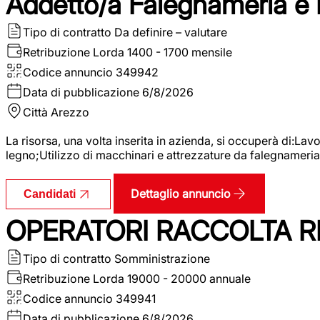
Addetto/a Falegnameria e
Tipo di contratto
Da definire – valutare
Retribuzione Lorda
1400 - 1700 mensile
Codice annuncio
349942
Data di pubblicazione
6/8/2026
Città
Arezzo
La risorsa, una volta inserita in azienda, si occuperà di:La
legno;Utilizzo di macchinari e attrezzature da falegnameria;
Dettaglio annuncio
Candidati
OPERATORI RACCOLTA RI
Tipo di contratto
Somministrazione
Retribuzione Lorda
19000 - 20000 annuale
Codice annuncio
349941
Data di pubblicazione
6/8/2026