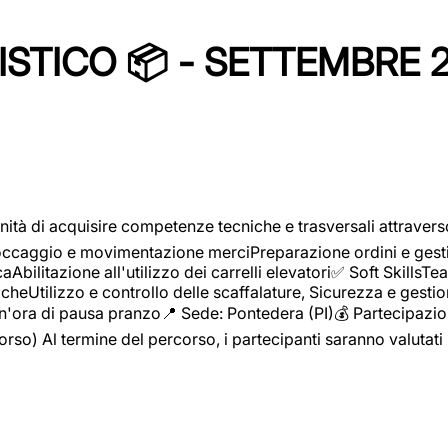
STICO 📦 - SETTEMBRE 
ità di acquisire competenze tecniche e trasversali attravers
toccaggio e movimentazione merciPreparazione ordini e gest
aAbilitazione all'utilizzo dei carrelli elevatori✅ Soft Skill
heUtilizzo e controllo delle scaffalature, Sicurezza e gestio
n'ora di pausa pranzo📍 Sede: Pontedera (PI)💰 Partecipazion
orso) Al termine del percorso, i partecipanti saranno valutati 