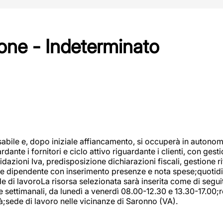
one - Indeterminato
abile e, dopo iniziale affiancamento, si occuperà in autonom
dante i fornitori e ciclo attivo riguardante i clienti, con ges
uidazioni Iva, predisposizione dichiarazioni fiscali, gestione
e dipendente con inserimento presenze e nota spese;quotidiano
ede di lavoroLa risorsa selezionata sarà inserita come di seg
e settimanali, da lunedì a venerdì 08.00-12.30 e 13.30-17.00;
à;sede di lavoro nelle vicinanze di Saronno (VA).