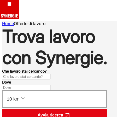
Home
Offerte di lavoro
Trova lavoro
con Synergie.
Che lavoro stai cercando?
Dove
10 km
Avvia ricerca