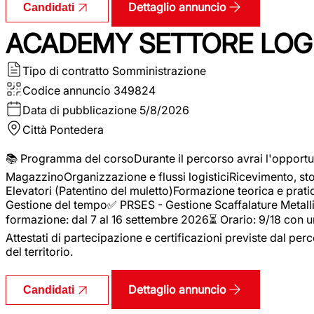
Dettaglio annuncio
Candidati
ACADEMY SETTORE LOGI
Tipo di contratto
Somministrazione
Codice annuncio
349824
Data di pubblicazione
5/8/2026
Città
Pontedera
📚 Programma del corsoDurante il percorso avrai l'opportun
MagazzinoOrganizzazione e flussi logisticiRicevimento, s
Elevatori (Patentino del muletto)Formazione teorica e pratic
Gestione del tempo✅ PRSES - Gestione Scaffalature Metallic
formazione: dal 7 al 16 settembre 2026⏳ Orario: 9/18 con u
Attestati di partecipazione e certificazioni previste dal perc
del territorio.
Dettaglio annuncio
Candidati