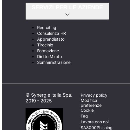
SERVIZI PER LE AZIENDE
Recruiting
Consulenza HR
Apprendistato
Tirocinio
Formazione
Diritto Mirato
Somministrazione
© Synergie Italia Spa.
Privacy policy
2019 - 2025
Modifica
preferenze
Cookie
Faq
Lavora con noi
SA8000
Phishing