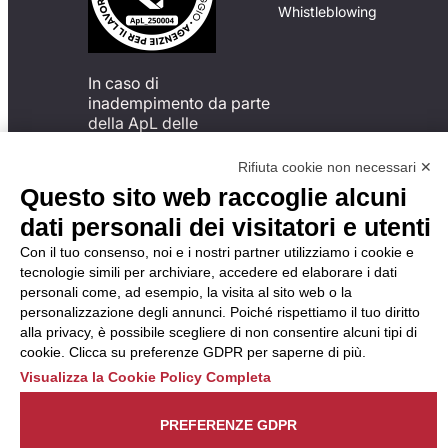
Whistleblowing
In caso di
inadempimento da parte
della ApL delle
disposizioni
del Codice di Condotta, è
Rifiuta cookie non necessari ✕
possibile presentare un
Questo sito web raccoglie alcuni
reclamo
dati personali dei visitatori e utenti
all’Organismo di
Monitoraggio utilizzando
Con il tuo consenso, noi e i nostri partner utilizziamo i cookie e
una delle modalità
tecnologie simili per archiviare, accedere ed elaborare i dati
descritte al seguente
personali come, ad esempio, la visita al sito web o la
indirizzo web
personalizzazione degli annunci. Poiché rispettiamo il tuo diritto
https://odm-
alla privacy, è possibile scegliere di non consentire alcuni tipi di
agenzielavoro.it/reclami/
.
cookie. Clicca su preferenze GDPR per saperne di più.
Visualizza la Cookie Policy Completa
PREFERENZE GDPR