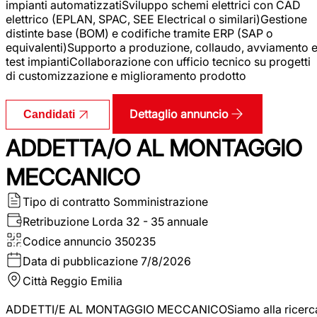
impianti automatizzatiSviluppo schemi elettrici con CAD
elettrico (EPLAN, SPAC, SEE Electrical o similari)Gestione
distinte base (BOM) e codifiche tramite ERP (SAP o
equivalenti)Supporto a produzione, collaudo, avviamento 
test impiantiCollaborazione con ufficio tecnico su progetti
di customizzazione e miglioramento prodotto
Dettaglio annuncio
Candidati
ADDETTA/O AL MONTAGGIO
MECCANICO
Tipo di contratto
Somministrazione
Retribuzione Lorda
32 - 35 annuale
Codice annuncio
350235
Data di pubblicazione
7/8/2026
Città
Reggio Emilia
ADDETTI/E AL MONTAGGIO MECCANICOSiamo alla ricerc