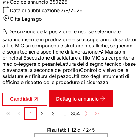
Codice annuncio
350225
Data di pubblicazione
7/8/2026
Città
Legnago
🔍 Descrizione della posizioneLe risorse selezionate
saranno inserite in produzione e si occuperanno di saldatu
a filo MIG su componenti e strutture metalliche, seguendo
disegni tecnici e specifiche di lavorazione.🎯 Mansioni
principaliEsecuzione di saldature a filo MIG su carpenteria
medio-leggera o pesanteLettura del disegno tecnico (base
o avanzata, a seconda del profilo)Controllo visivo della
saldatura e rifinitura del pezzoUtilizzo degli strumenti di
officina e rispetto delle procedure di sicurezza
Dettaglio annuncio
Candidati
Paginazione
1
2
3
...
354
Pagina
Pagina
Pagina
Pagina
Risultati: 1-12 di 4245