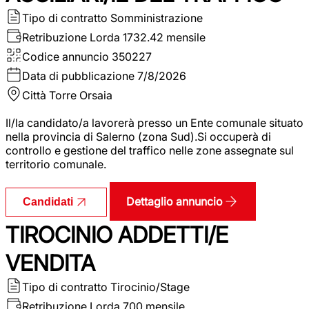
Tipo di contratto
Somministrazione
Retribuzione Lorda
1732.42 mensile
Codice annuncio
350227
Data di pubblicazione
7/8/2026
Città
Torre Orsaia
Il/la candidato/a lavorerà presso un Ente comunale situato
nella provincia di Salerno (zona Sud).Si occuperà di
controllo e gestione del traffico nelle zone assegnate sul
territorio comunale.
Dettaglio annuncio
Candidati
TIROCINIO ADDETTI/E
VENDITA
Tipo di contratto
Tirocinio/Stage
Retribuzione Lorda
700 mensile