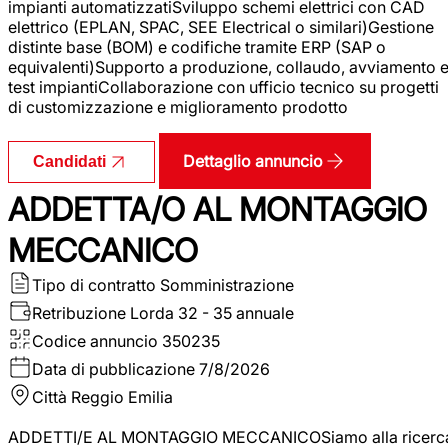
impianti automatizzatiSviluppo schemi elettrici con CAD
elettrico (EPLAN, SPAC, SEE Electrical o similari)Gestione
distinte base (BOM) e codifiche tramite ERP (SAP o
equivalenti)Supporto a produzione, collaudo, avviamento 
test impiantiCollaborazione con ufficio tecnico su progetti
di customizzazione e miglioramento prodotto
Dettaglio annuncio
Candidati
ADDETTA/O AL MONTAGGIO
MECCANICO
Tipo di contratto
Somministrazione
Retribuzione Lorda
32 - 35 annuale
Codice annuncio
350235
Data di pubblicazione
7/8/2026
Città
Reggio Emilia
ADDETTI/E AL MONTAGGIO MECCANICOSiamo alla ricerc