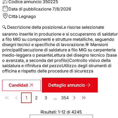
Codice annuncio
350225
Data di pubblicazione
7/8/2026
Città
Legnago
🔍 Descrizione della posizioneLe risorse selezionate
saranno inserite in produzione e si occuperanno di saldatu
a filo MIG su componenti e strutture metalliche, seguendo
disegni tecnici e specifiche di lavorazione.🎯 Mansioni
principaliEsecuzione di saldature a filo MIG su carpenteria
medio-leggera o pesanteLettura del disegno tecnico (base
o avanzata, a seconda del profilo)Controllo visivo della
saldatura e rifinitura del pezzoUtilizzo degli strumenti di
officina e rispetto delle procedure di sicurezza
Dettaglio annuncio
Candidati
Paginazione
1
2
3
...
354
Pagina
Pagina
Pagina
Pagina
Risultati: 1-12 di 4245