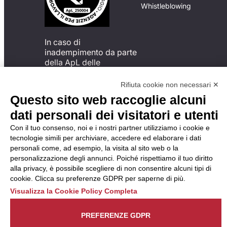
Whistleblowing
In caso di
inadempimento da parte
della ApL delle
disposizioni
del Codice di Condotta, è
Rifiuta cookie non necessari ✕
possibile presentare un
Questo sito web raccoglie alcuni
reclamo
dati personali dei visitatori e utenti
all’Organismo di
Monitoraggio utilizzando
Con il tuo consenso, noi e i nostri partner utilizziamo i cookie e
una delle modalità
tecnologie simili per archiviare, accedere ed elaborare i dati
descritte al seguente
personali come, ad esempio, la visita al sito web o la
indirizzo web
personalizzazione degli annunci. Poiché rispettiamo il tuo diritto
https://odm-
alla privacy, è possibile scegliere di non consentire alcuni tipi di
agenzielavoro.it/reclami/
.
cookie. Clicca su preferenze GDPR per saperne di più.
Visualizza la Cookie Policy Completa
PREFERENZE GDPR