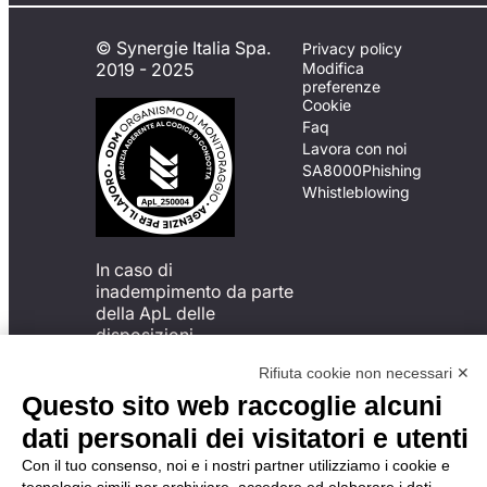
© Synergie Italia Spa.
Privacy policy
2019 - 2025
Modifica
preferenze
Cookie
Faq
Lavora con noi
SA8000
Phishing
Whistleblowing
In caso di
inadempimento da parte
della ApL delle
disposizioni
del Codice di Condotta, è
Rifiuta cookie non necessari ✕
possibile presentare un
reclamo
Questo sito web raccoglie alcuni
all’Organismo di
dati personali dei visitatori e utenti
Monitoraggio utilizzando
una delle modalità
Con il tuo consenso, noi e i nostri partner utilizziamo i cookie e