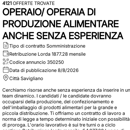
4121
OFFERTE TROVATE
OPERAIO/ OPERAIA DI
PRODUZIONE ALIMENTARE
ANCHE SENZA ESPERIENZA
Tipo di contratto
Somministrazione
Retribuzione Lorda
1877.28 mensile
Codice annuncio
350250
Data di pubblicazione
8/8/2026
Città
Savigliano
Cerchiamo risorse anche senza esperienza da inserire in u
team dinamico. I candidati / le candidate dovranno
occuparsi della produzione, del confezionamento e
dell'imballaggio di prodotti alimentari per la grande e
piccola distribuzione. Ti offriamo un contratto di lavoro a
norma di legge a tempo determinato iniziale con possibilità
di proroga. L'orario lavorativo è sui tre turni o a ciclo