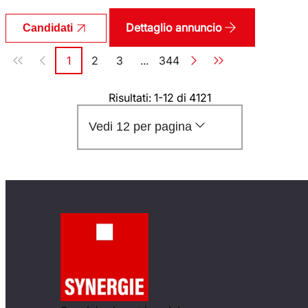
Dettaglio annuncio
Candidati
Paginazione
1
2
3
...
344
Pagina
Pagina
Pagina
Pagina
Risultati: 1-12 di 4121
Vedi 12 per pagina