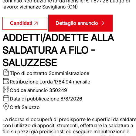
continuo.Retribuzione lorda mensile: € 1.877,28 Luogo di
lavoro: vicinanze Savigliano (CN)
Dettaglio annuncio
Candidati
ADDETTI/ADDETTE ALLA
SALDATURA A FILO -
SALUZZESE
Tipo di contratto
Somministrazione
Retribuzione Lorda
1784.94 mensile
Codice annuncio
350249
Data di pubblicazione
8/8/2026
Città
Saluzzo
La risorsa si occuperà di predisporre le superfici da saldar
con l’utilizzo di appositi strumenti, effettuare la saldatura a
filo su pezzi già predisposti ed eseguire manutenzione e