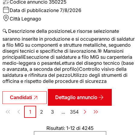
Codice annuncio
350225
Data di pubblicazione
7/8/2026
Città
Legnago
🔍 Descrizione della posizioneLe risorse selezionate
saranno inserite in produzione e si occuperanno di saldatu
a filo MIG su componenti e strutture metalliche, seguendo
disegni tecnici e specifiche di lavorazione.🎯 Mansioni
principaliEsecuzione di saldature a filo MIG su carpenteria
medio-leggera o pesanteLettura del disegno tecnico (base
o avanzata, a seconda del profilo)Controllo visivo della
saldatura e rifinitura del pezzoUtilizzo degli strumenti di
officina e rispetto delle procedure di sicurezza
Dettaglio annuncio
Candidati
Paginazione
1
2
3
...
354
Pagina
Pagina
Pagina
Pagina
Risultati: 1-12 di 4245