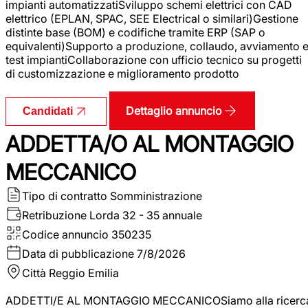
impianti automatizzatiSviluppo schemi elettrici con CAD
elettrico (EPLAN, SPAC, SEE Electrical o similari)Gestione
distinte base (BOM) e codifiche tramite ERP (SAP o
equivalenti)Supporto a produzione, collaudo, avviamento 
test impiantiCollaborazione con ufficio tecnico su progetti
di customizzazione e miglioramento prodotto
Dettaglio annuncio
Candidati
ADDETTA/O AL MONTAGGIO
MECCANICO
Tipo di contratto
Somministrazione
Retribuzione Lorda
32 - 35 annuale
Codice annuncio
350235
Data di pubblicazione
7/8/2026
Città
Reggio Emilia
ADDETTI/E AL MONTAGGIO MECCANICOSiamo alla ricerc