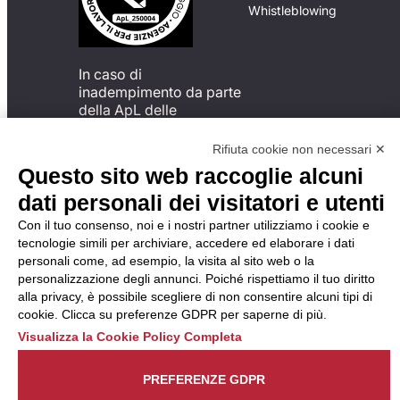
Whistleblowing
In caso di
inadempimento da parte
della ApL delle
disposizioni
del Codice di Condotta, è
Rifiuta cookie non necessari ✕
possibile presentare un
Questo sito web raccoglie alcuni
reclamo
dati personali dei visitatori e utenti
all’Organismo di
Monitoraggio utilizzando
Con il tuo consenso, noi e i nostri partner utilizziamo i cookie e
una delle modalità
tecnologie simili per archiviare, accedere ed elaborare i dati
descritte al seguente
personali come, ad esempio, la visita al sito web o la
indirizzo web
personalizzazione degli annunci. Poiché rispettiamo il tuo diritto
https://odm-
alla privacy, è possibile scegliere di non consentire alcuni tipi di
agenzielavoro.it/reclami/
.
cookie. Clicca su preferenze GDPR per saperne di più.
Visualizza la Cookie Policy Completa
PREFERENZE GDPR