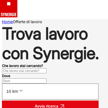
Home
Offerte di lavoro
Trova lavoro
con Synergie.
Che lavoro stai cercando?
Dove
10 km
Avvia ricerca