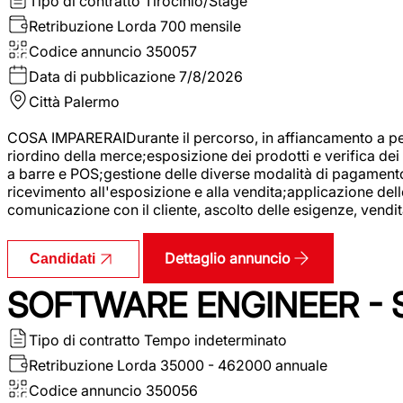
Tipo di contratto
Tirocinio/Stage
Retribuzione Lorda
700 mensile
Codice annuncio
350057
Data di pubblicazione
7/8/2026
Città
Palermo
COSA IMPARERAIDurante il percorso, in affiancamento a pers
riordino della merce;esposizione dei prodotti e verifica dei 
a barre e POS;gestione delle diverse modalità di pagamento;
ricevimento all'esposizione e alla vendita;applicazione dell
comunicazione con il cliente, ascolto delle esigenze, vendit
Dettaglio annuncio
Candidati
SOFTWARE ENGINEER - 
Tipo di contratto
Tempo indeterminato
Retribuzione Lorda
35000 - 462000 annuale
Codice annuncio
350056