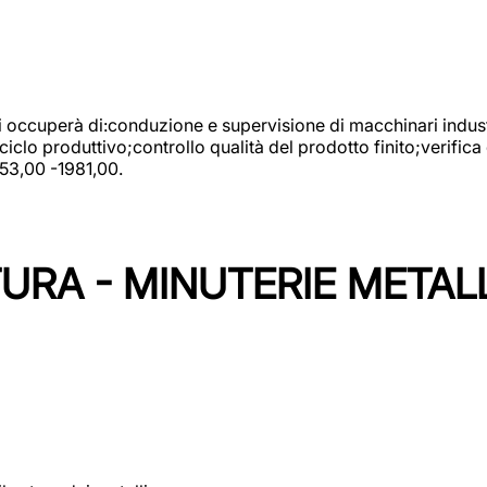
 si occuperà di:conduzione e supervisione di macchinari indust
clo produttivo;controllo qualità del prodotto finito;verifica 
753,00 -1981,00.
URA - MINUTERIE METAL