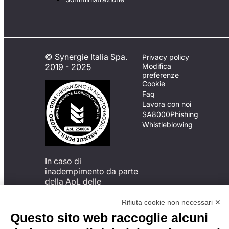
© Synergie Italia Spa.
Privacy policy
2019 - 2025
Modifica
preferenze
Cookie
Faq
Lavora con noi
SA8000
Phishing
Whistleblowing
In caso di
inadempimento da parte
della ApL delle
disposizioni
del Codice di Condotta, è
Rifiuta cookie non necessari ✕
possibile presentare un
Questo sito web raccoglie alcuni
reclamo