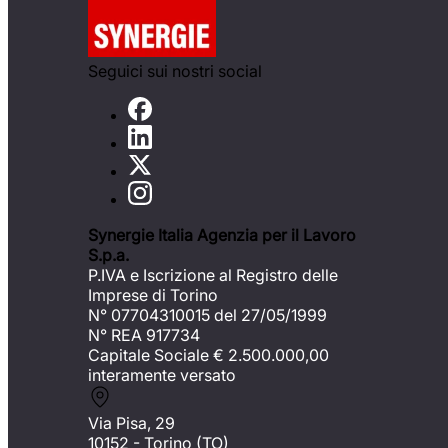
Seguici sui nostri social
Synergie Italia Agenzia per il Lavoro
S.p.a.
P.IVA e Iscrizione al Registro delle
Imprese di Torino
N° 07704310015 del 27/05/1999
N° REA 917734
Capitale Sociale €
2.500.000,00
interamente versato
Via Pisa, 29
10152 - Torino (TO)