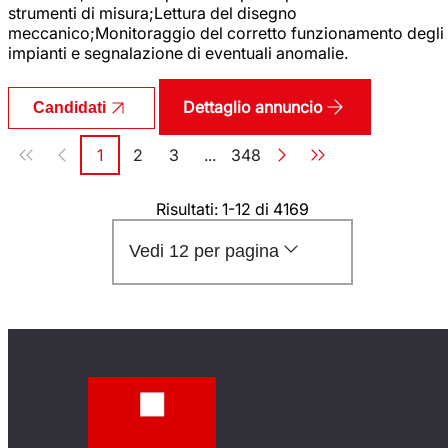
strumenti di misura;Lettura del disegno
meccanico;Monitoraggio del corretto funzionamento degli
impianti e segnalazione di eventuali anomalie.
Dettaglio annuncio
Candidati
Paginazione
1
2
3
...
348
Pagina
Pagina
Pagina
Pagina
Risultati: 1-12 di 4169
Vedi 12 per pagina