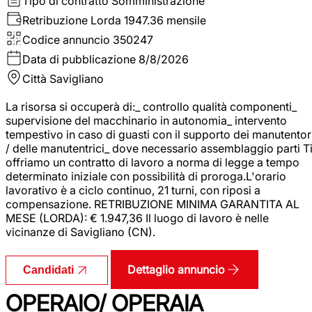
Tipo di contratto
Somministrazione
Retribuzione Lorda
1947.36 mensile
Codice annuncio
350247
Data di pubblicazione
8/8/2026
Città
Savigliano
La risorsa si occuperà di:_ controllo qualità componenti_
supervisione del macchinario in autonomia_ intervento
tempestivo in caso di guasti con il supporto dei manutentor
/ delle manutentrici_ dove necessario assemblaggio parti T
offriamo un contratto di lavoro a norma di legge a tempo
determinato iniziale con possibilità di proroga.L'orario
lavorativo è a ciclo continuo, 21 turni, con riposi a
compensazione. RETRIBUZIONE MINIMA GARANTITA AL
MESE (LORDA): € 1.947,36 Il luogo di lavoro è nelle
vicinanze di Savigliano (CN).
Dettaglio annuncio
Candidati
OPERAIO/ OPERAIA