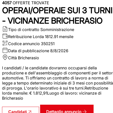
4057
OFFERTE TROVATE
OPERAI/OPERAIE SUI 3 TURNI
- VICINANZE BRICHERASIO
Tipo di contratto
Somministrazione
Retribuzione Lorda
1812.91 mensile
Codice annuncio
350251
Data di pubblicazione
8/8/2026
Città
Bricherasio
I candidati / le candidate dovranno occuparsi della
produzione e dell'assemblaggio di componenti per il setto
automotive. Ti offriamo un contratto di lavoro a norma di
legge a tempo determinato iniziale di 3 mesi con possibilità
di proroga. L'orario lavorativo è sui tre turni.Retribuzione
lorda mensile: € 1.812,91Luogo di lavoro: vicinanze di
Bricherasio
Dettaglio annuncio
Candidati