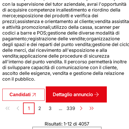
con la supervisione del tutor aziendale, avrai l'opportunità
di acquisire competenze in:allestimento e riordino della
merce;esposizione dei prodotti e verifica dei
prezzi;assistenza e orientamento al cliente;vendita assistita
e attività promozionali;utilizzo della cassa, scanner per
codici a barre e POS;gestione delle diverse modalità di
pagamento;registrazione delle vendite;organizzazione
degli spazi e dei reparti del punto vendita;gestione del cicl
delle merci, dal ricevimento all'esposizione e alla
vendita;applicazione delle procedure di sicurezza
all'interno del punto vendita. Il percorso permetterà inoltre
di sviluppare capacità di comunicazione con il cliente,
ascolto delle esigenze, vendita e gestione della relazione
con il pubblico.
Dettaglio annuncio
Candidati
Paginazione
1
2
3
...
339
Pagina
Pagina
Pagina
Pagina
Risultati: 1-12 di 4057