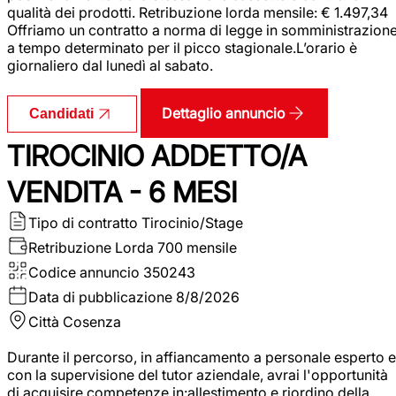
qualità dei prodotti. Retribuzione lorda mensile: € 1.497,34
Offriamo un contratto a norma di legge in somministrazion
a tempo determinato per il picco stagionale.L’orario è
giornaliero dal lunedì al sabato.
Dettaglio annuncio
Candidati
TIROCINIO ADDETTO/A
VENDITA - 6 MESI
Tipo di contratto
Tirocinio/Stage
Retribuzione Lorda
700 mensile
Codice annuncio
350243
Data di pubblicazione
8/8/2026
Città
Cosenza
Durante il percorso, in affiancamento a personale esperto e
con la supervisione del tutor aziendale, avrai l'opportunità
di acquisire competenze in:allestimento e riordino della