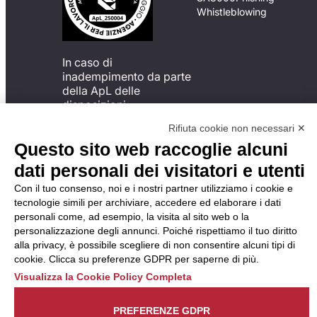
Whistleblowing
In caso di
inadempimento da parte
della ApL delle
disposizioni
del Codice di Condotta, è
Rifiuta cookie non necessari ✕
possibile presentare un
Questo sito web raccoglie alcuni
reclamo
all’Organismo di
dati personali dei visitatori e utenti
Monitoraggio utilizzando
Con il tuo consenso, noi e i nostri partner utilizziamo i cookie e
una delle modalità
tecnologie simili per archiviare, accedere ed elaborare i dati
descritte al seguente
personali come, ad esempio, la visita al sito web o la
indirizzo web
personalizzazione degli annunci. Poiché rispettiamo il tuo diritto
https://odm-
alla privacy, è possibile scegliere di non consentire alcuni tipi di
agenzielavoro.it/reclami/
.
cookie. Clicca su preferenze GDPR per saperne di più.
Visualizza la Cookie Policy Completa
PREFERENZE GDPR