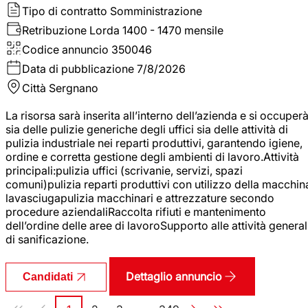
Tipo di contratto
Somministrazione
Retribuzione Lorda
1400 - 1470 mensile
Codice annuncio
350046
Data di pubblicazione
7/8/2026
Città
Sergnano
La risorsa sarà inserita all’interno dell’azienda e si occuper
sia delle pulizie generiche degli uffici sia delle attività di
pulizia industriale nei reparti produttivi, garantendo igiene,
ordine e corretta gestione degli ambienti di lavoro.Attività
principali:pulizia uffici (scrivanie, servizi, spazi
comuni)pulizia reparti produttivi con utilizzo della macchin
lavasciugapulizia macchinari e attrezzature secondo
procedure aziendaliRaccolta rifiuti e mantenimento
dell’ordine delle aree di lavoroSupporto alle attività general
di sanificazione.
Dettaglio annuncio
Candidati
Paginazione