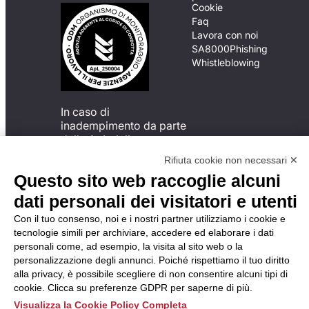
Cookie
Faq
Lavora con noi
SA8000
Phishing
Whistleblowing
In caso di
inadempimento da parte
della ApL delle
disposizioni
Rifiuta cookie non necessari ✕
del Codice di Condotta, è
Questo sito web raccoglie alcuni
possibile presentare un
reclamo
dati personali dei visitatori e utenti
all’Organismo di
Con il tuo consenso, noi e i nostri partner utilizziamo i cookie e
Monitoraggio utilizzando
tecnologie simili per archiviare, accedere ed elaborare i dati
una delle modalità
personali come, ad esempio, la visita al sito web o la
descritte al seguente
personalizzazione degli annunci. Poiché rispettiamo il tuo diritto
indirizzo web
alla privacy, è possibile scegliere di non consentire alcuni tipi di
https://odm-
cookie. Clicca su preferenze GDPR per saperne di più.
agenzielavoro.it/reclami/
.
Visualizza la Cookie Policy Completa