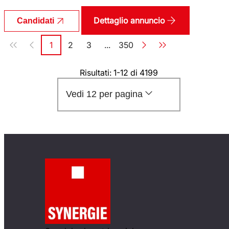
Dettaglio annuncio
Candidati
Paginazione
1
2
3
...
350
Pagina
Pagina
Pagina
Pagina
Risultati: 1-12 di 4199
Vedi 12 per pagina