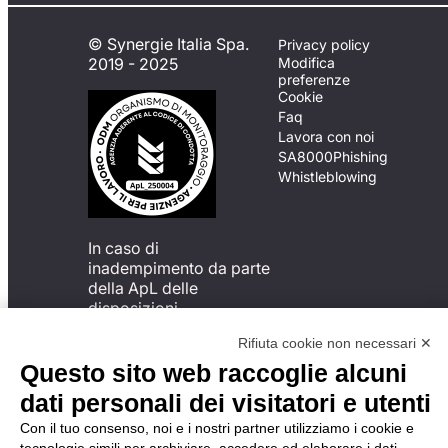
© Synergie Italia Spa.
Privacy policy
2019 - 2025
Modifica
preferenze
Cookie
Faq
Lavora con noi
SA8000
Phishing
Whistleblowing
In caso di
inadempimento da parte
della ApL delle
disposizioni
del Codice di Condotta, è
Rifiuta cookie non necessari ✕
possibile presentare un
reclamo
Questo sito web raccoglie alcuni
all’Organismo di
dati personali dei visitatori e utenti
Monitoraggio utilizzando
una delle modalità
Con il tuo consenso, noi e i nostri partner utilizziamo i cookie e