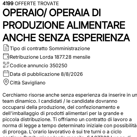
4199
OFFERTE TROVATE
OPERAIO/ OPERAIA DI
PRODUZIONE ALIMENTARE
ANCHE SENZA ESPERIENZA
Tipo di contratto
Somministrazione
Retribuzione Lorda
1877.28 mensile
Codice annuncio
350250
Data di pubblicazione
8/8/2026
Città
Savigliano
Cerchiamo risorse anche senza esperienza da inserire in u
team dinamico. I candidati / le candidate dovranno
occuparsi della produzione, del confezionamento e
dell'imballaggio di prodotti alimentari per la grande e
piccola distribuzione. Ti offriamo un contratto di lavoro a
norma di legge a tempo determinato iniziale con possibilità
di proroga. L'orario lavorativo è sui tre turni o a ciclo