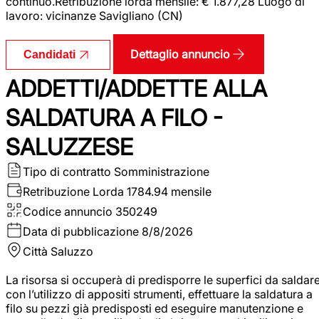
continuo.Retribuzione lorda mensile: € 1.877,28 Luogo di
lavoro: vicinanze Savigliano (CN)
Dettaglio annuncio
Candidati
ADDETTI/ADDETTE ALLA
SALDATURA A FILO -
SALUZZESE
Tipo di contratto
Somministrazione
Retribuzione Lorda
1784.94 mensile
Codice annuncio
350249
Data di pubblicazione
8/8/2026
Città
Saluzzo
La risorsa si occuperà di predisporre le superfici da saldar
con l’utilizzo di appositi strumenti, effettuare la saldatura a
filo su pezzi già predisposti ed eseguire manutenzione e