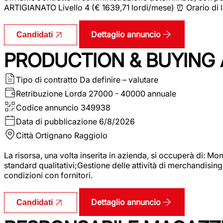
ARTIGIANATO Livello 4 (€ 1639,71 lordi/mese) ⏰ Orario di l
Dettaglio annuncio
Candidati
PRODUCTION & BUYING A
Tipo di contratto
Da definire – valutare
Retribuzione Lorda
27000 - 40000 annuale
Codice annuncio
349938
Data di pubblicazione
6/8/2026
Città
Ortignano Raggiolo
La risorsa, una volta inserita in azienda, si occuperà di: M
standard qualitativi;Gestione delle attività di merchandising
condizioni con fornitori.
Dettaglio annuncio
Candidati