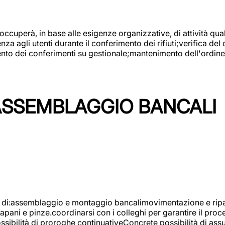
 occuperà, in base alle esigenze organizzative, di attività quali
a agli utenti durante il conferimento dei rifiuti;verifica del
ento dei conferimenti su gestionale;mantenimento dell'ordine, 
ASSEMBLAGGIO BANCALI
à di:assemblaggio e montaggio bancalimovimentazione e ripara
rapani e pinze.coordinarsi con i colleghi per garantire il pro
ossibilità di proroghe continuativeConcrete possibilità d