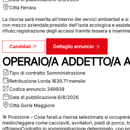
Città
Ferrara
La risorsa sarà inserita all'interno dei servizi ambientali e si
con mezzo aziendale;presidio dell'isola ecologica e assistenz
rifiuto;registrazione degli accessi tramite tessera e inserim
Dettaglio annuncio
Candidati
OPERAIO/A ADDETTO/A 
Tipo di contratto
Somministrazione
Retribuzione Lorda
1639.71 mensile
Codice annuncio
349939
Data di pubblicazione
6/8/2026
Città
Gorla Maggiore
🎯 Posizione – Cosa faraiLa risorsa selezionata si occuper
medio/leggera come cacciaviti, avvitatori, piedi di porco, t
offriamoContratto in somministrazione determinato, con p