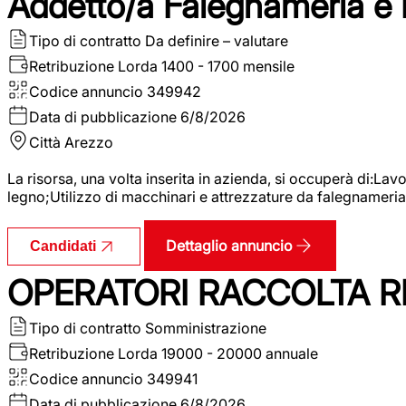
Addetto/a Falegnameria e
Tipo di contratto
Da definire – valutare
Retribuzione Lorda
1400 - 1700 mensile
Codice annuncio
349942
Data di pubblicazione
6/8/2026
Città
Arezzo
La risorsa, una volta inserita in azienda, si occuperà di:La
legno;Utilizzo di macchinari e attrezzature da falegnameria;
Dettaglio annuncio
Candidati
OPERATORI RACCOLTA RI
Tipo di contratto
Somministrazione
Retribuzione Lorda
19000 - 20000 annuale
Codice annuncio
349941
Data di pubblicazione
6/8/2026