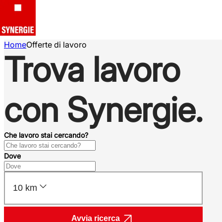
Home
Offerte di lavoro
Trova lavoro
con Synergie.
Che lavoro stai cercando?
Dove
10 km
Avvia ricerca