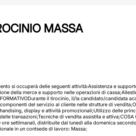
IROCINIO MASSA
imento si occuperà delle seguenti attività:Assistenza e support
ione della merce e supporto nelle operazioni di cassa;Allesti
FORMATIVODurante il tirocinio, il/la candidato/candidata acq
componenti del servizio al cliente nelle strutture di vendita
ndising, display e attività promozionali;Utilizzo delle princi
delle transazioni;Tecniche di vendita assistita e attiva;COS
re settimanali, distribuite dal lunedì alla domenica secondo 
onale in un contsede di lavoro: Massa;