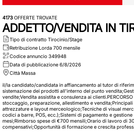
4173
OFFERTE TROVATE
ADDETTO/VENDITA IN T
Tipo di contratto
Tirocinio/Stage
Retribuzione Lorda
700 mensile
Codice annuncio
349948
Data di pubblicazione
6/8/2026
Città
Massa
il/la candidato/candidata in affiancamento al tutor di rifer
sistemazione dei prodotti all'interno del punto vendita;Gest
vendite;Vendita assistita e consulenza ai clienti.PERCORSO 
stoccaggio, preparazione, allestimento e vendita;Principali 
attrezzature e layout merceologico;Tecniche di visual mercha
codici a barre, POS, ecc.);Sistemi di pagamento e gestione 
mesi;Rimborso spese di €700 mensili;Orario di lavoro di 30 o
compensativi;Opportunità di formazione e crescita professi