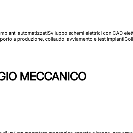
 impianti automatizzatiSviluppo schemi elettrici con CAD elet
orto a produzione, collaudo, avviamento e test impiantiColla
GIO MECCANICO
/una montatore meccanico esperto a banco, con esperienza c