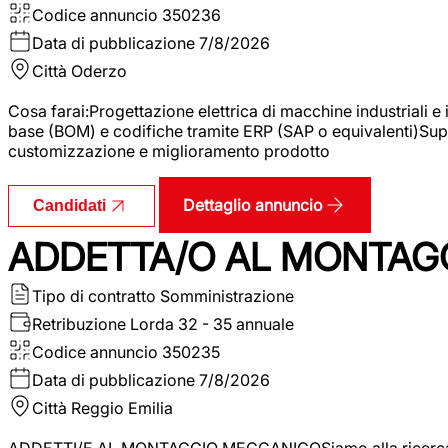
Codice annuncio
350236
Data di pubblicazione
7/8/2026
Città
Oderzo
Cosa farai:Progettazione elettrica di macchine industriali e
base (BOM) e codifiche tramite ERP (SAP o equivalenti)Supp
customizzazione e miglioramento prodotto
Dettaglio annuncio
Candidati
ADDETTA/O AL MONTAG
Tipo di contratto
Somministrazione
Retribuzione Lorda
32 - 35 annuale
Codice annuncio
350235
Data di pubblicazione
7/8/2026
Città
Reggio Emilia
ADDETTI/E AL MONTAGGIO MECCANICOSiamo alla ricerca di un