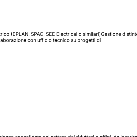
trico (EPLAN, SPAC, SEE Electrical o similari)Gestione distint
borazione con ufficio tecnico su progetti di
onsolidata nel settore dei riduttori o affini, da inserir