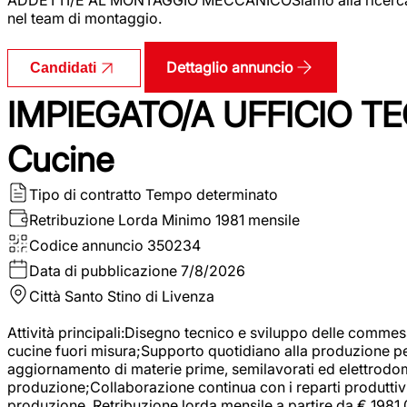
nel team di montaggio.
Dettaglio annuncio
Candidati
IMPIEGATO/A UFFICIO TEC
Cucine
Tipo di contratto
Tempo determinato
Retribuzione Lorda
Minimo 1981 mensile
Codice annuncio
350234
Data di pubblicazione
7/8/2026
Città
Santo Stino di Livenza
Attività principali:Disegno tecnico e sviluppo delle commes
cucine fuori misura;Supporto quotidiano alla produzione p
aggiornamento di materie prime, semilavorati ed elettrodom
produzione;Collaborazione continua con i reparti produttivi 
produzione. Retribuzione lorda mensile a partire da € 1981,