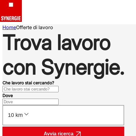
Home
Offerte di lavoro
Trova lavoro
con Synergie.
Che lavoro stai cercando?
Dove
10 km
Avvia ricerca