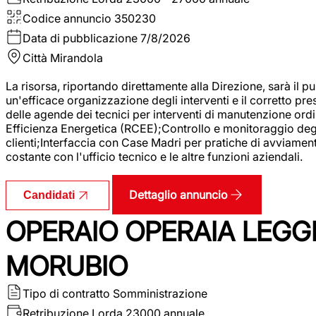
Codice annuncio
350230
Data di pubblicazione
7/8/2026
Città
Mirandola
La risorsa, riportando direttamente alla Direzione, sarà il pu
un'efficace organizzazione degli interventi e il corretto pr
delle agende dei tecnici per interventi di manutenzione ord
Efficienza Energetica (RCEE);Controllo e monitoraggio degli
clienti;Interfaccia con Case Madri per pratiche di avviamen
costante con l'ufficio tecnico e le altre funzioni aziendali.
Dettaglio annuncio
Candidati
OPERAIO OPERAIA LEGGE
MORUBIO
Tipo di contratto
Somministrazione
Retribuzione Lorda
23000 annuale