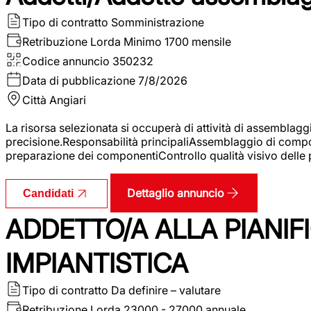
Tipo di contratto
Somministrazione
Retribuzione Lorda
Minimo 1700 mensile
Codice annuncio
350232
Data di pubblicazione
7/8/2026
Città
Angiari
La risorsa selezionata si occuperà di attività di assemblag
precisione.Responsabilità principaliAssemblaggio di compone
preparazione dei componentiControllo qualità visivo delle p
Dettaglio annuncio
Candidati
ADDETTO/A ALLA PIANIF
IMPIANTISTICA
Tipo di contratto
Da definire – valutare
Retribuzione Lorda
23000 - 27000 annuale