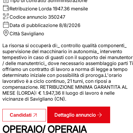
Tipo di contratto
Somministrazione
Retribuzione Lorda
1947.36 mensile
Codice annuncio
350247
Data di pubblicazione
8/8/2026
Città
Savigliano
La risorsa si occuperà di:_ controllo qualità componenti_
supervisione del macchinario in autonomia_ intervento
tempestivo in caso di guasti con il supporto dei manutentor
/ delle manutentrici_ dove necessario assemblaggio parti T
offriamo un contratto di lavoro a norma di legge a tempo
determinato iniziale con possibilità di proroga.L'orario
lavorativo è a ciclo continuo, 21 turni, con riposi a
compensazione. RETRIBUZIONE MINIMA GARANTITA AL
MESE (LORDA): € 1.947,36 Il luogo di lavoro è nelle
vicinanze di Savigliano (CN).
Dettaglio annuncio
Candidati
OPERAIO/ OPERAIA