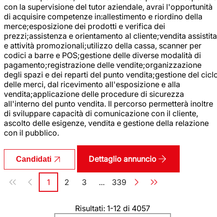
con la supervisione del tutor aziendale, avrai l'opportunità
di acquisire competenze in:allestimento e riordino della
merce;esposizione dei prodotti e verifica dei
prezzi;assistenza e orientamento al cliente;vendita assistita
e attività promozionali;utilizzo della cassa, scanner per
codici a barre e POS;gestione delle diverse modalità di
pagamento;registrazione delle vendite;organizzazione
degli spazi e dei reparti del punto vendita;gestione del cicl
delle merci, dal ricevimento all'esposizione e alla
vendita;applicazione delle procedure di sicurezza
all'interno del punto vendita. Il percorso permetterà inoltre
di sviluppare capacità di comunicazione con il cliente,
ascolto delle esigenze, vendita e gestione della relazione
con il pubblico.
Dettaglio annuncio
Candidati
Paginazione
1
2
3
...
339
Pagina
Pagina
Pagina
Pagina
Risultati: 1-12 di 4057