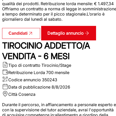
qualità dei prodotti. Retribuzione lorda mensile: € 1.497,34
Offriamo un contratto a norma di legge in somministrazion
a tempo determinato per il picco stagionale.L’orario è
giornaliero dal lunedì al sabato.
Dettaglio annuncio
Candidati
TIROCINIO ADDETTO/A
VENDITA - 6 MESI
Tipo di contratto
Tirocinio/Stage
Retribuzione Lorda
700 mensile
Codice annuncio
350243
Data di pubblicazione
8/8/2026
Città
Cosenza
Durante il percorso, in affiancamento a personale esperto e
con la supervisione del tutor aziendale, avrai l'opportunità
di acquisire competenze in:allestimento e riordino della