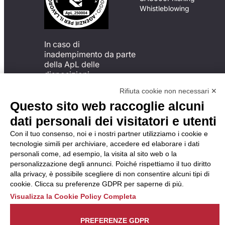
Whistleblowing
In caso di
inadempimento da parte
della ApL delle
disposizioni
del Codice di Condotta, è
Rifiuta cookie non necessari ✕
possibile presentare un
Questo sito web raccoglie alcuni
reclamo
all’Organismo di
dati personali dei visitatori e utenti
Monitoraggio utilizzando
Con il tuo consenso, noi e i nostri partner utilizziamo i cookie e
una delle modalità
tecnologie simili per archiviare, accedere ed elaborare i dati
descritte al seguente
personali come, ad esempio, la visita al sito web o la
indirizzo web
personalizzazione degli annunci. Poiché rispettiamo il tuo diritto
https://odm-
alla privacy, è possibile scegliere di non consentire alcuni tipi di
agenzielavoro.it/reclami/
.
cookie. Clicca su preferenze GDPR per saperne di più.
Visualizza la Cookie Policy Completa
PREFERENZE GDPR