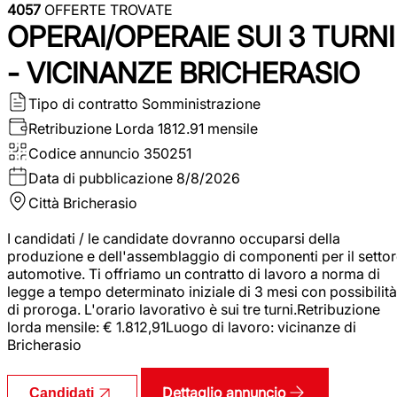
4057
OFFERTE TROVATE
OPERAI/OPERAIE SUI 3 TURNI
- VICINANZE BRICHERASIO
Tipo di contratto
Somministrazione
Retribuzione Lorda
1812.91 mensile
Codice annuncio
350251
Data di pubblicazione
8/8/2026
Città
Bricherasio
I candidati / le candidate dovranno occuparsi della
produzione e dell'assemblaggio di componenti per il setto
automotive. Ti offriamo un contratto di lavoro a norma di
legge a tempo determinato iniziale di 3 mesi con possibilità
di proroga. L'orario lavorativo è sui tre turni.Retribuzione
lorda mensile: € 1.812,91Luogo di lavoro: vicinanze di
Bricherasio
Dettaglio annuncio
Candidati