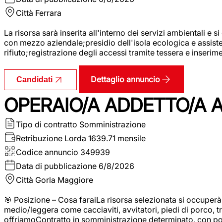
Città
Ferrara
La risorsa sarà inserita all'interno dei servizi ambientali e si
con mezzo aziendale;presidio dell'isola ecologica e assistenz
rifiuto;registrazione degli accessi tramite tessera e inserim
Dettaglio annuncio
Candidati
OPERAIO/A ADDETTO/A 
Tipo di contratto
Somministrazione
Retribuzione Lorda
1639.71 mensile
Codice annuncio
349939
Data di pubblicazione
6/8/2026
Città
Gorla Maggiore
🎯 Posizione – Cosa faraiLa risorsa selezionata si occuper
medio/leggera come cacciaviti, avvitatori, piedi di porco, t
offriamoContratto in somministrazione determinato, con p