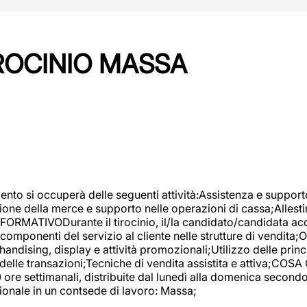
IROCINIO MASSA
imento si occuperà delle seguenti attività:Assistenza e support
ione della merce e supporto nelle operazioni di cassa;Allesti
FORMATIVODurante il tirocinio, il/la candidato/candidata acq
componenti del servizio al cliente nelle strutture di vendita
ndising, display e attività promozionali;Utilizzo delle princi
delle transazioni;Tecniche di vendita assistita e attiva;COS
re settimanali, distribuite dal lunedì alla domenica secondo 
onale in un contsede di lavoro: Massa;