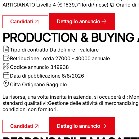
ARTIGIANATO Livello 4 (€ 1639,71 lordi/mese) ⏰ Orario di l
Dettaglio annuncio
Candidati
PRODUCTION & BUYING A
Tipo di contratto
Da definire – valutare
Retribuzione Lorda
27000 - 40000 annuale
Codice annuncio
349938
Data di pubblicazione
6/8/2026
Città
Ortignano Raggiolo
La risorsa, una volta inserita in azienda, si occuperà di: M
standard qualitativi;Gestione delle attività di merchandising
condizioni con fornitori.
Dettaglio annuncio
Candidati