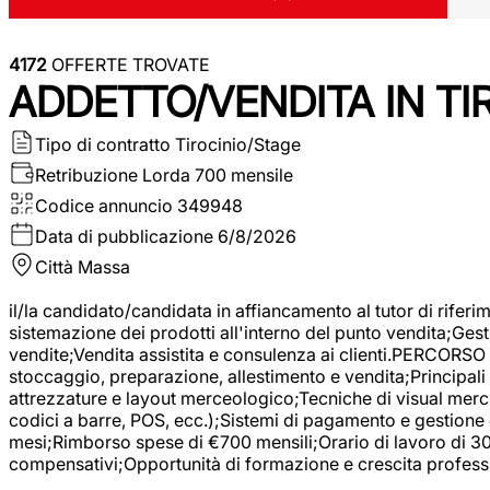
4172
OFFERTE TROVATE
ADDETTO/VENDITA IN T
Tipo di contratto
Tirocinio/Stage
Retribuzione Lorda
700 mensile
Codice annuncio
349948
Data di pubblicazione
6/8/2026
Città
Massa
il/la candidato/candidata in affiancamento al tutor di rifer
sistemazione dei prodotti all'interno del punto vendita;Gest
vendite;Vendita assistita e consulenza ai clienti.PERCORSO 
stoccaggio, preparazione, allestimento e vendita;Principali 
attrezzature e layout merceologico;Tecniche di visual mercha
codici a barre, POS, ecc.);Sistemi di pagamento e gestione 
mesi;Rimborso spese di €700 mensili;Orario di lavoro di 30 o
compensativi;Opportunità di formazione e crescita professi