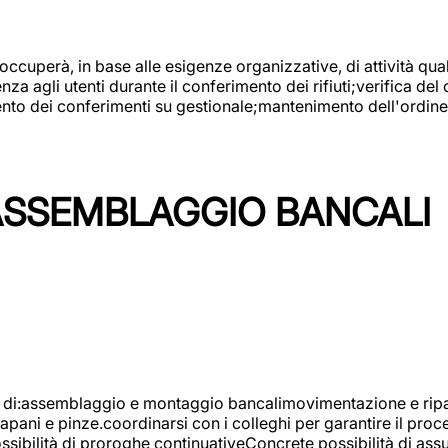
 occuperà, in base alle esigenze organizzative, di attività quali
a agli utenti durante il conferimento dei rifiuti;verifica del
ento dei conferimenti su gestionale;mantenimento dell'ordine, 
ASSEMBLAGGIO BANCALI
à di:assemblaggio e montaggio bancalimovimentazione e ripara
rapani e pinze.coordinarsi con i colleghi per garantire il pro
ossibilità di proroghe continuativeConcrete possibilità d