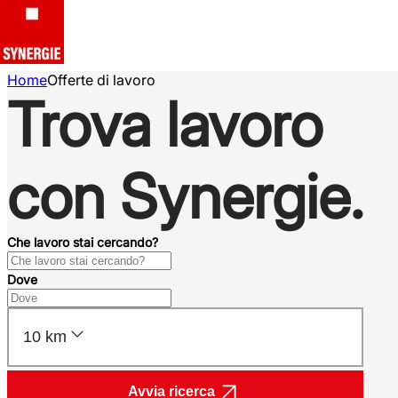
Home
Offerte di lavoro
Trova lavoro
con Synergie.
Che lavoro stai cercando?
Dove
10 km
Avvia ricerca