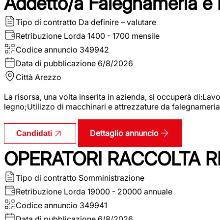
Addetto/a Falegnameria e
Tipo di contratto
Da definire – valutare
Retribuzione Lorda
1400 - 1700 mensile
Codice annuncio
349942
Data di pubblicazione
6/8/2026
Città
Arezzo
La risorsa, una volta inserita in azienda, si occuperà di:La
legno;Utilizzo di macchinari e attrezzature da falegnameria;
Dettaglio annuncio
Candidati
OPERATORI RACCOLTA RI
Tipo di contratto
Somministrazione
Retribuzione Lorda
19000 - 20000 annuale
Codice annuncio
349941
Data di pubblicazione
6/8/2026