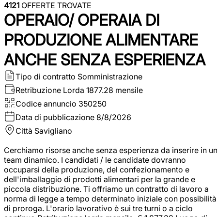
4121
OFFERTE TROVATE
OPERAIO/ OPERAIA DI
PRODUZIONE ALIMENTARE
ANCHE SENZA ESPERIENZA
Tipo di contratto
Somministrazione
Retribuzione Lorda
1877.28 mensile
Codice annuncio
350250
Data di pubblicazione
8/8/2026
Città
Savigliano
Cerchiamo risorse anche senza esperienza da inserire in u
team dinamico. I candidati / le candidate dovranno
occuparsi della produzione, del confezionamento e
dell'imballaggio di prodotti alimentari per la grande e
piccola distribuzione. Ti offriamo un contratto di lavoro a
norma di legge a tempo determinato iniziale con possibilità
di proroga. L'orario lavorativo è sui tre turni o a ciclo