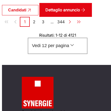
Dettaglio annuncio
Candidati
Paginazione
1
2
3
...
344
Pagina
Pagina
Pagina
Pagina
Risultati: 1-12 di 4121
Vedi 12 per pagina