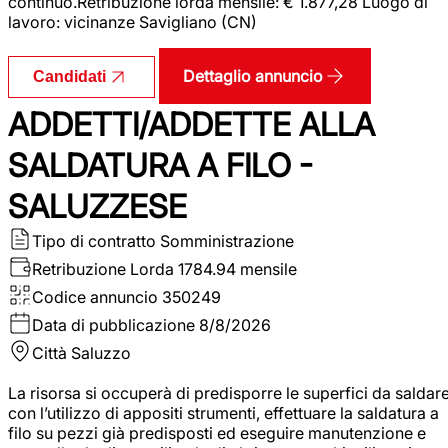
continuo.Retribuzione lorda mensile: € 1.877,28 Luogo di
lavoro: vicinanze Savigliano (CN)
Dettaglio annuncio
Candidati
ADDETTI/ADDETTE ALLA
SALDATURA A FILO -
SALUZZESE
Tipo di contratto
Somministrazione
Retribuzione Lorda
1784.94 mensile
Codice annuncio
350249
Data di pubblicazione
8/8/2026
Città
Saluzzo
La risorsa si occuperà di predisporre le superfici da saldar
con l’utilizzo di appositi strumenti, effettuare la saldatura a
filo su pezzi già predisposti ed eseguire manutenzione e