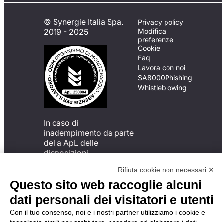
© Synergie Italia Spa.
Privacy policy
2019 - 2025
Modifica
preferenze
Cookie
Faq
Lavora con noi
SA8000
Phishing
Whistleblowing
In caso di
inadempimento da parte
della ApL delle
disposizioni
del Codice di Condotta, è
Rifiuta cookie non necessari ✕
possibile presentare un
reclamo
Questo sito web raccoglie alcuni
all’Organismo di
dati personali dei visitatori e utenti
Monitoraggio utilizzando
una delle modalità
Con il tuo consenso, noi e i nostri partner utilizziamo i cookie e