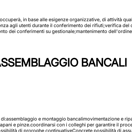
 occuperà, in base alle esigenze organizzative, di attività quali
a agli utenti durante il conferimento dei rifiuti;verifica del
ento dei conferimenti su gestionale;mantenimento dell'ordine, 
ASSEMBLAGGIO BANCALI
à di:assemblaggio e montaggio bancalimovimentazione e ripara
rapani e pinze.coordinarsi con i colleghi per garantire il pro
ossibilità di proroghe continuativeConcrete possibilità d