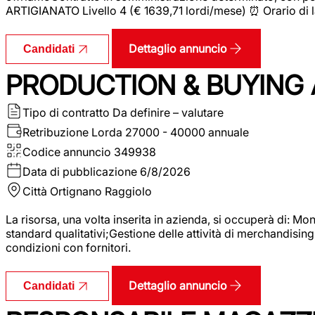
ARTIGIANATO Livello 4 (€ 1639,71 lordi/mese) ⏰ Orario di l
Dettaglio annuncio
Candidati
PRODUCTION & BUYING A
Tipo di contratto
Da definire – valutare
Retribuzione Lorda
27000 - 40000 annuale
Codice annuncio
349938
Data di pubblicazione
6/8/2026
Città
Ortignano Raggiolo
La risorsa, una volta inserita in azienda, si occuperà di: M
standard qualitativi;Gestione delle attività di merchandising
condizioni con fornitori.
Dettaglio annuncio
Candidati