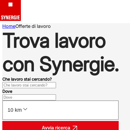
Home
Offerte di lavoro
Trova lavoro
con Synergie.
Che lavoro stai cercando?
Dove
10 km
Avvia ricerca