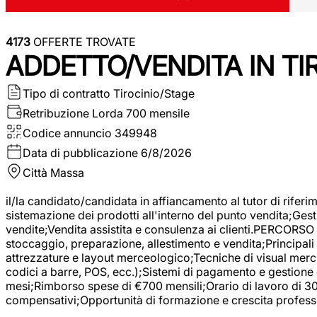
4173
OFFERTE TROVATE
ADDETTO/VENDITA IN T
Tipo di contratto
Tirocinio/Stage
Retribuzione Lorda
700 mensile
Codice annuncio
349948
Data di pubblicazione
6/8/2026
Città
Massa
il/la candidato/candidata in affiancamento al tutor di rifer
sistemazione dei prodotti all'interno del punto vendita;Gest
vendite;Vendita assistita e consulenza ai clienti.PERCORSO 
stoccaggio, preparazione, allestimento e vendita;Principali 
attrezzature e layout merceologico;Tecniche di visual mercha
codici a barre, POS, ecc.);Sistemi di pagamento e gestione 
mesi;Rimborso spese di €700 mensili;Orario di lavoro di 30 o
compensativi;Opportunità di formazione e crescita professi