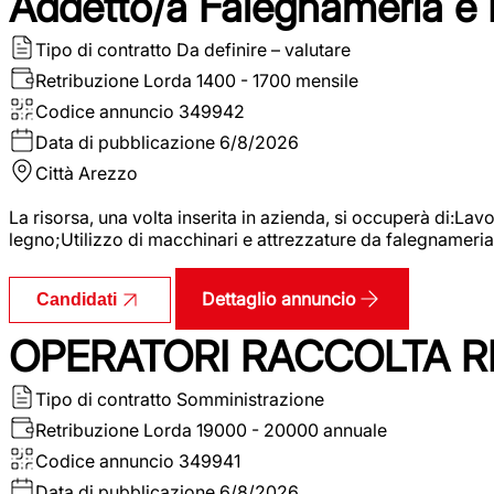
Addetto/a Falegnameria e
Tipo di contratto
Da definire – valutare
Retribuzione Lorda
1400 - 1700 mensile
Codice annuncio
349942
Data di pubblicazione
6/8/2026
Città
Arezzo
La risorsa, una volta inserita in azienda, si occuperà di:La
legno;Utilizzo di macchinari e attrezzature da falegnameria;
Dettaglio annuncio
Candidati
OPERATORI RACCOLTA RI
Tipo di contratto
Somministrazione
Retribuzione Lorda
19000 - 20000 annuale
Codice annuncio
349941
Data di pubblicazione
6/8/2026