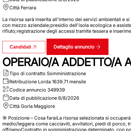
Città
Ferrara
La risorsa sarà inserita all'interno dei servizi ambientali e si
con mezzo aziendale;presidio dell'isola ecologica e assistenz
rifiuto;registrazione degli accessi tramite tessera e inserim
Dettaglio annuncio
Candidati
OPERAIO/A ADDETTO/A 
Tipo di contratto
Somministrazione
Retribuzione Lorda
1639.71 mensile
Codice annuncio
349939
Data di pubblicazione
6/8/2026
Città
Gorla Maggiore
🎯 Posizione – Cosa faraiLa risorsa selezionata si occuper
medio/leggera come cacciaviti, avvitatori, piedi di porco, t
offriamoContratto in somministrazione determinato, con p