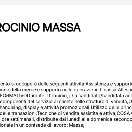
IROCINIO MASSA
imento si occuperà delle seguenti attività:Assistenza e support
ione della merce e supporto nelle operazioni di cassa;Allesti
FORMATIVODurante il tirocinio, il/la candidato/candidata acq
componenti del servizio al cliente nelle strutture di vendita
ndising, display e attività promozionali;Utilizzo delle princi
delle transazioni;Tecniche di vendita assistita e attiva;COS
re settimanali, distribuite dal lunedì alla domenica secondo 
onale in un contsede di lavoro: Massa;