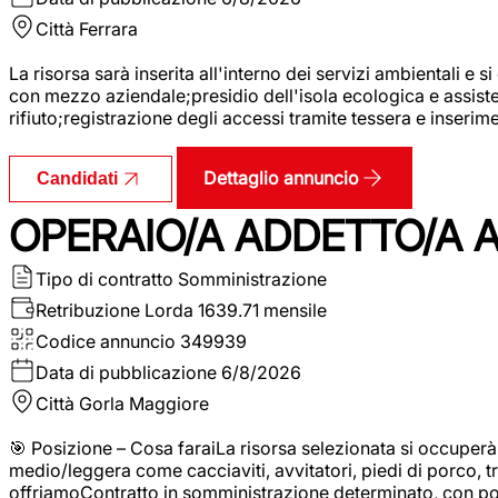
Città
Ferrara
La risorsa sarà inserita all'interno dei servizi ambientali e si
con mezzo aziendale;presidio dell'isola ecologica e assistenz
rifiuto;registrazione degli accessi tramite tessera e inserim
Dettaglio annuncio
Candidati
OPERAIO/A ADDETTO/A 
Tipo di contratto
Somministrazione
Retribuzione Lorda
1639.71 mensile
Codice annuncio
349939
Data di pubblicazione
6/8/2026
Città
Gorla Maggiore
🎯 Posizione – Cosa faraiLa risorsa selezionata si occuper
medio/leggera come cacciaviti, avvitatori, piedi di porco, t
offriamoContratto in somministrazione determinato, con p