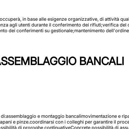
 occuperà, in base alle esigenze organizzative, di attività quali
a agli utenti durante il conferimento dei rifiuti;verifica del
ento dei conferimenti su gestionale;mantenimento dell'ordine, 
ASSEMBLAGGIO BANCALI
à di:assemblaggio e montaggio bancalimovimentazione e ripara
rapani e pinze.coordinarsi con i colleghi per garantire il pro
ossibilità di proroghe continuativeConcrete possibilità d