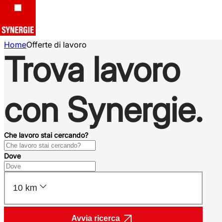
Home
Offerte di lavoro
Trova lavoro
con Synergie.
Che lavoro stai cercando?
Dove
10 km
Avvia ricerca