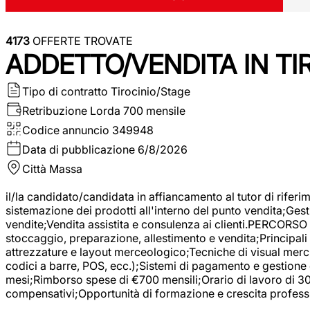
4173
OFFERTE TROVATE
ADDETTO/VENDITA IN T
Tipo di contratto
Tirocinio/Stage
Retribuzione Lorda
700 mensile
Codice annuncio
349948
Data di pubblicazione
6/8/2026
Città
Massa
il/la candidato/candidata in affiancamento al tutor di rifer
sistemazione dei prodotti all'interno del punto vendita;Gest
vendite;Vendita assistita e consulenza ai clienti.PERCORSO 
stoccaggio, preparazione, allestimento e vendita;Principali 
attrezzature e layout merceologico;Tecniche di visual mercha
codici a barre, POS, ecc.);Sistemi di pagamento e gestione 
mesi;Rimborso spese di €700 mensili;Orario di lavoro di 30 o
compensativi;Opportunità di formazione e crescita professi