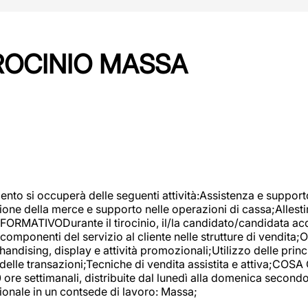
IROCINIO MASSA
imento si occuperà delle seguenti attività:Assistenza e support
ione della merce e supporto nelle operazioni di cassa;Allesti
FORMATIVODurante il tirocinio, il/la candidato/candidata acq
componenti del servizio al cliente nelle strutture di vendita
ndising, display e attività promozionali;Utilizzo delle princi
delle transazioni;Tecniche di vendita assistita e attiva;COS
re settimanali, distribuite dal lunedì alla domenica secondo 
onale in un contsede di lavoro: Massa;