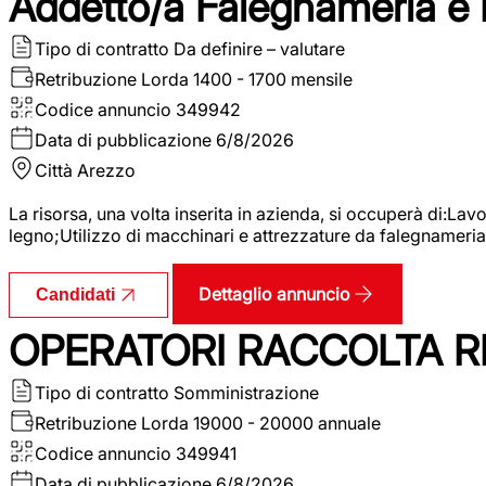
Addetto/a Falegnameria e
Tipo di contratto
Da definire – valutare
Retribuzione Lorda
1400 - 1700 mensile
Codice annuncio
349942
Data di pubblicazione
6/8/2026
Città
Arezzo
La risorsa, una volta inserita in azienda, si occuperà di:La
legno;Utilizzo di macchinari e attrezzature da falegnameria;
Dettaglio annuncio
Candidati
OPERATORI RACCOLTA RI
Tipo di contratto
Somministrazione
Retribuzione Lorda
19000 - 20000 annuale
Codice annuncio
349941
Data di pubblicazione
6/8/2026