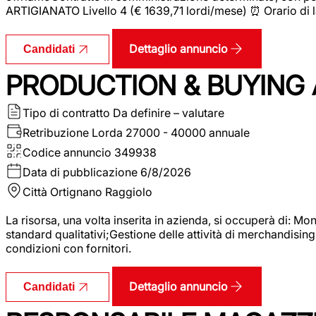
ARTIGIANATO Livello 4 (€ 1639,71 lordi/mese) ⏰ Orario di l
Dettaglio annuncio
Candidati
PRODUCTION & BUYING A
Tipo di contratto
Da definire – valutare
Retribuzione Lorda
27000 - 40000 annuale
Codice annuncio
349938
Data di pubblicazione
6/8/2026
Città
Ortignano Raggiolo
La risorsa, una volta inserita in azienda, si occuperà di: M
standard qualitativi;Gestione delle attività di merchandising
condizioni con fornitori.
Dettaglio annuncio
Candidati