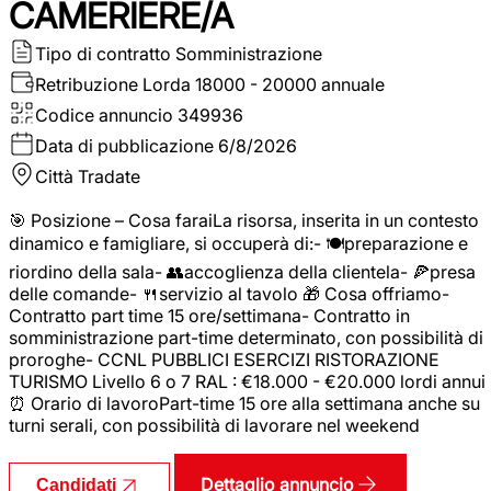
CAMERIERE/A
Tipo di contratto
Somministrazione
Retribuzione Lorda
18000 - 20000 annuale
Codice annuncio
349936
Data di pubblicazione
6/8/2026
Città
Tradate
🎯 Posizione – Cosa faraiLa risorsa, inserita in un contesto
dinamico e famigliare, si occuperà di:- 🍽️preparazione e
riordino della sala- 👥accoglienza della clientela- 🍕presa
delle comande- 🍴servizio al tavolo 🎁 Cosa offriamo-
Contratto part time 15 ore/settimana- Contratto in
somministrazione part-time determinato, con possibilità di
proroghe- CCNL PUBBLICI ESERCIZI RISTORAZIONE
TURISMO Livello 6 o 7 RAL : €18.000 - €20.000 lordi annui
⏰ Orario di lavoroPart-time 15 ore alla settimana anche su
turni serali, con possibilità di lavorare nel weekend
Dettaglio annuncio
Candidati