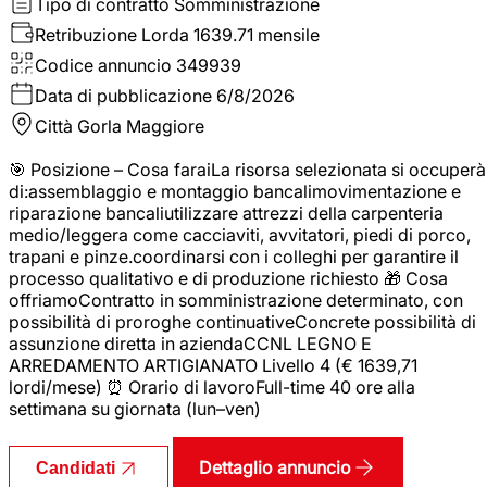
Tipo di contratto
Somministrazione
Retribuzione Lorda
1639.71 mensile
Codice annuncio
349939
Data di pubblicazione
6/8/2026
Città
Gorla Maggiore
🎯 Posizione – Cosa faraiLa risorsa selezionata si occuperà
di:assemblaggio e montaggio bancalimovimentazione e
riparazione bancaliutilizzare attrezzi della carpenteria
medio/leggera come cacciaviti, avvitatori, piedi di porco,
trapani e pinze.coordinarsi con i colleghi per garantire il
processo qualitativo e di produzione richiesto 🎁 Cosa
offriamoContratto in somministrazione determinato, con
possibilità di proroghe continuativeConcrete possibilità di
assunzione diretta in aziendaCCNL LEGNO E
ARREDAMENTO ARTIGIANATO Livello 4 (€ 1639,71
lordi/mese) ⏰ Orario di lavoroFull-time 40 ore alla
settimana su giornata (lun–ven)
Dettaglio annuncio
Candidati