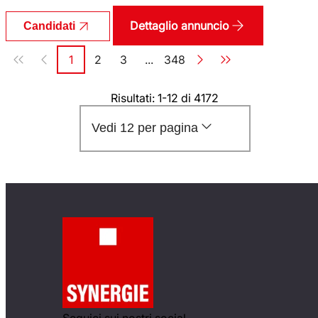
Dettaglio annuncio
Candidati
Paginazione
1
2
3
...
348
Pagina
Pagina
Pagina
Pagina
Risultati: 1-12 di 4172
Vedi 12 per pagina