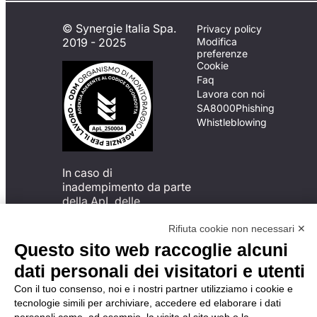
© Synergie Italia Spa.
Privacy policy
2019 - 2025
Modifica
preferenze
Cookie
Faq
Lavora con noi
SA8000
Phishing
Whistleblowing
In caso di
inadempimento da parte
della ApL delle
disposizioni
del Codice di Condotta, è
Rifiuta cookie non necessari ✕
possibile presentare un
Questo sito web raccoglie alcuni
reclamo
dati personali dei visitatori e utenti
all’Organismo di
Monitoraggio utilizzando
Con il tuo consenso, noi e i nostri partner utilizziamo i cookie e
una delle modalità
tecnologie simili per archiviare, accedere ed elaborare i dati
descritte al seguente