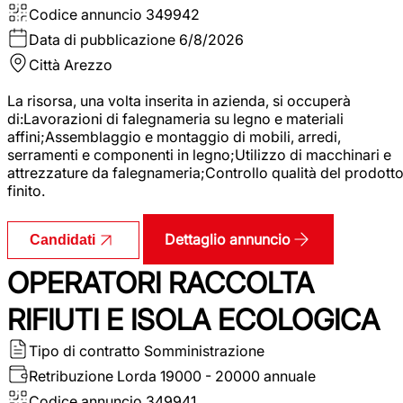
Codice annuncio
349942
Data di pubblicazione
6/8/2026
Città
Arezzo
La risorsa, una volta inserita in azienda, si occuperà
di:Lavorazioni di falegnameria su legno e materiali
affini;Assemblaggio e montaggio di mobili, arredi,
serramenti e componenti in legno;Utilizzo di macchinari e
attrezzature da falegnameria;Controllo qualità del prodott
finito.
Dettaglio annuncio
Candidati
OPERATORI RACCOLTA
RIFIUTI E ISOLA ECOLOGICA
Tipo di contratto
Somministrazione
Retribuzione Lorda
19000 - 20000 annuale
Codice annuncio
349941