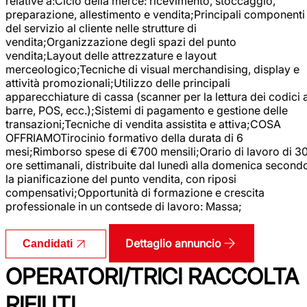
relative a:Ciclo della merce: ricevimento, stoccaggio,
preparazione, allestimento e vendita;Principali componenti
del servizio al cliente nelle strutture di
vendita;Organizzazione degli spazi del punto
vendita;Layout delle attrezzature e layout
merceologico;Tecniche di visual merchandising, display e
attività promozionali;Utilizzo delle principali
apparecchiature di cassa (scanner per la lettura dei codici 
barre, POS, ecc.);Sistemi di pagamento e gestione delle
transazioni;Tecniche di vendita assistita e attiva;COSA
OFFRIAMOTirocinio formativo della durata di 6
mesi;Rimborso spese di €700 mensili;Orario di lavoro di 3
ore settimanali, distribuite dal lunedì alla domenica second
la pianificazione del punto vendita, con riposi
compensativi;Opportunità di formazione e crescita
professionale in un contsede di lavoro: Massa;
Dettaglio annuncio
Candidati
OPERATORI/TRICI RACCOLTA
RIFIUTI