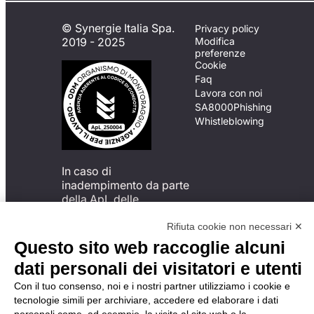
© Synergie Italia Spa.
Privacy policy
2019 - 2025
Modifica
preferenze
Cookie
Faq
Lavora con noi
SA8000
Phishing
Whistleblowing
In caso di
inadempimento da parte
della ApL delle
disposizioni
del Codice di Condotta, è
Rifiuta cookie non necessari ✕
possibile presentare un
Questo sito web raccoglie alcuni
reclamo
dati personali dei visitatori e utenti
all’Organismo di
Monitoraggio utilizzando
Con il tuo consenso, noi e i nostri partner utilizziamo i cookie e
una delle modalità
tecnologie simili per archiviare, accedere ed elaborare i dati
descritte al seguente