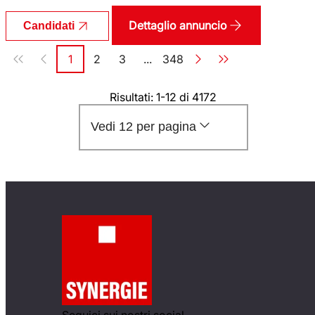
Dettaglio annuncio
Candidati
Paginazione
1
2
3
...
348
Pagina
Pagina
Pagina
Pagina
Risultati: 1-12 di 4172
Vedi 12 per pagina