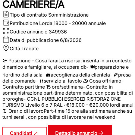
CAMERIERE/A
Tipo di contratto
Somministrazione
Retribuzione Lorda
18000 - 20000 annuale
Codice annuncio
349936
Data di pubblicazione
6/8/2026
Città
Tradate
🎯 Posizione – Cosa faraiLa risorsa, inserita in un contesto
dinamico e famigliare, si occuperà di:- 🍽️preparazione e
riordino della sala- 👥accoglienza della clientela- 🍕presa
delle comande- 🍴servizio al tavolo 🎁 Cosa offriamo-
Contratto part time 15 ore/settimana- Contratto in
somministrazione part-time determinato, con possibilità di
proroghe- CCNL PUBBLICI ESERCIZI RISTORAZIONE
TURISMO Livello 6 o 7 RAL : €18.000 - €20.000 lordi annui
⏰ Orario di lavoroPart-time 15 ore alla settimana anche su
turni serali, con possibilità di lavorare nel weekend
Dettaglio annuncio
Candidati