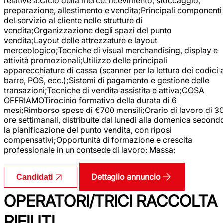
relative a:Ciclo della merce: ricevimento, stoccaggio,
preparazione, allestimento e vendita;Principali componenti
del servizio al cliente nelle strutture di
vendita;Organizzazione degli spazi del punto
vendita;Layout delle attrezzature e layout
merceologico;Tecniche di visual merchandising, display e
attività promozionali;Utilizzo delle principali
apparecchiature di cassa (scanner per la lettura dei codici 
barre, POS, ecc.);Sistemi di pagamento e gestione delle
transazioni;Tecniche di vendita assistita e attiva;COSA
OFFRIAMOTirocinio formativo della durata di 6
mesi;Rimborso spese di €700 mensili;Orario di lavoro di 3
ore settimanali, distribuite dal lunedì alla domenica second
la pianificazione del punto vendita, con riposi
compensativi;Opportunità di formazione e crescita
professionale in un contsede di lavoro: Massa;
Dettaglio annuncio
Candidati
OPERATORI/TRICI RACCOLTA
RIFIUTI