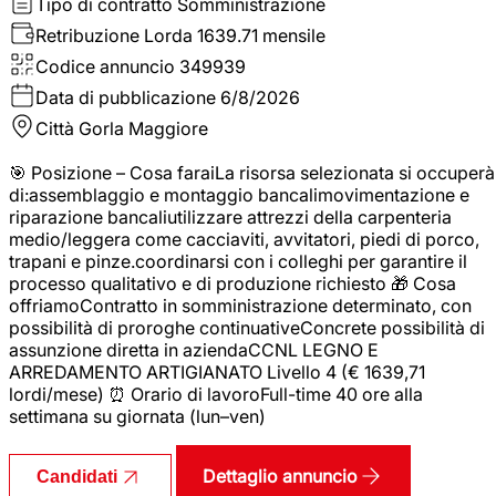
Tipo di contratto
Somministrazione
Retribuzione Lorda
1639.71 mensile
Codice annuncio
349939
Data di pubblicazione
6/8/2026
Città
Gorla Maggiore
🎯 Posizione – Cosa faraiLa risorsa selezionata si occuperà
di:assemblaggio e montaggio bancalimovimentazione e
riparazione bancaliutilizzare attrezzi della carpenteria
medio/leggera come cacciaviti, avvitatori, piedi di porco,
trapani e pinze.coordinarsi con i colleghi per garantire il
processo qualitativo e di produzione richiesto 🎁 Cosa
offriamoContratto in somministrazione determinato, con
possibilità di proroghe continuativeConcrete possibilità di
assunzione diretta in aziendaCCNL LEGNO E
ARREDAMENTO ARTIGIANATO Livello 4 (€ 1639,71
lordi/mese) ⏰ Orario di lavoroFull-time 40 ore alla
settimana su giornata (lun–ven)
Dettaglio annuncio
Candidati