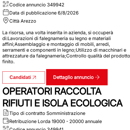
Codice annuncio
349942
Data di pubblicazione
6/8/2026
Città
Arezzo
La risorsa, una volta inserita in azienda, si occuperà
di:Lavorazioni di falegnameria su legno e materiali
affini;Assemblaggio e montaggio di mobili, arredi,
serramenti e componenti in legno;Utilizzo di macchinari e
attrezzature da falegnameria;Controllo qualità del prodott
finito.
Dettaglio annuncio
Candidati
OPERATORI RACCOLTA
RIFIUTI E ISOLA ECOLOGICA
Tipo di contratto
Somministrazione
Retribuzione Lorda
19000 - 20000 annuale
Codice annuncio
349941