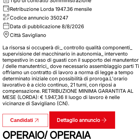
Tipo di contratto
Somministrazione
Retribuzione Lorda
1947.36 mensile
Codice annuncio
350247
Data di pubblicazione
8/8/2026
Città
Savigliano
La risorsa si occuperà di:_ controllo qualità componenti_
supervisione del macchinario in autonomia_ intervento
tempestivo in caso di guasti con il supporto dei manutentor
/ delle manutentrici_ dove necessario assemblaggio parti T
offriamo un contratto di lavoro a norma di legge a tempo
determinato iniziale con possibilità di proroga.L'orario
lavorativo è a ciclo continuo, 21 turni, con riposi a
compensazione. RETRIBUZIONE MINIMA GARANTITA AL
MESE (LORDA): € 1.947,36 Il luogo di lavoro è nelle
vicinanze di Savigliano (CN).
Dettaglio annuncio
Candidati
OPERAIO/ OPERAIA