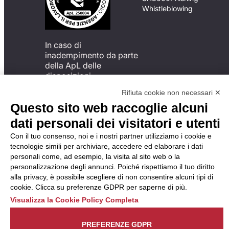
Whistleblowing
In caso di
inadempimento da parte
della ApL delle
disposizioni
del Codice di Condotta, è
Rifiuta cookie non necessari ✕
possibile presentare un
Questo sito web raccoglie alcuni
reclamo
all’Organismo di
dati personali dei visitatori e utenti
Monitoraggio utilizzando
Con il tuo consenso, noi e i nostri partner utilizziamo i cookie e
una delle modalità
tecnologie simili per archiviare, accedere ed elaborare i dati
descritte al seguente
personali come, ad esempio, la visita al sito web o la
indirizzo web
personalizzazione degli annunci. Poiché rispettiamo il tuo diritto
https://odm-
alla privacy, è possibile scegliere di non consentire alcuni tipi di
agenzielavoro.it/reclami/
.
cookie. Clicca su preferenze GDPR per saperne di più.
Visualizza la Cookie Policy Completa
PREFERENZE GDPR