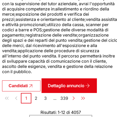
con la supervisione del tutor aziendale, avrai l'opportunità
di acquisire competenze in:allestimento e riordino della
merce;esposizione dei prodotti e verifica dei
prezzi;assistenza e orientamento al cliente;vendita assistita
e attività promozionali;utilizzo della cassa, scanner per
codici a barre e POS;gestione delle diverse modalità di
pagamento;registrazione delle vendite;organizzazione
degli spazi e dei reparti del punto vendita;gestione del cicl
delle merci, dal ricevimento all'esposizione e alla
vendita;applicazione delle procedure di sicurezza
all'interno del punto vendita. Il percorso permetterà inoltre
di sviluppare capacità di comunicazione con il cliente,
ascolto delle esigenze, vendita e gestione della relazione
con il pubblico.
Dettaglio annuncio
Candidati
Paginazione
1
2
3
...
339
Pagina
Pagina
Pagina
Pagina
Risultati: 1-12 di 4057