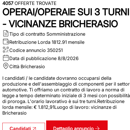
4057
OFFERTE TROVATE
OPERAI/OPERAIE SUI 3 TURNI
- VICINANZE BRICHERASIO
Tipo di contratto
Somministrazione
Retribuzione Lorda
1812.91 mensile
Codice annuncio
350251
Data di pubblicazione
8/8/2026
Città
Bricherasio
I candidati / le candidate dovranno occuparsi della
produzione e dell'assemblaggio di componenti per il setto
automotive. Ti offriamo un contratto di lavoro a norma di
legge a tempo determinato iniziale di 3 mesi con possibilità
di proroga. L'orario lavorativo è sui tre turni.Retribuzione
lorda mensile: € 1.812,91Luogo di lavoro: vicinanze di
Bricherasio
Dettaglio annuncio
Candidati