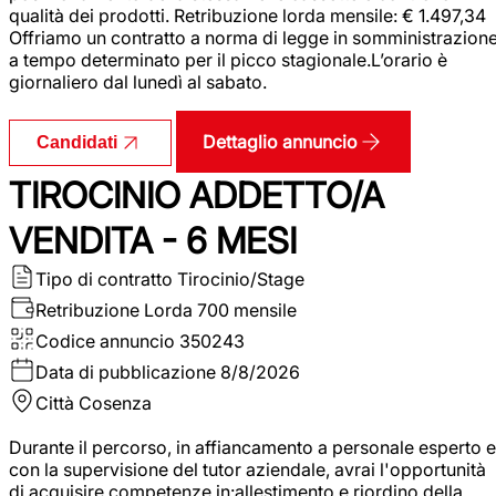
qualità dei prodotti. Retribuzione lorda mensile: € 1.497,34
Offriamo un contratto a norma di legge in somministrazion
a tempo determinato per il picco stagionale.L’orario è
giornaliero dal lunedì al sabato.
Dettaglio annuncio
Candidati
TIROCINIO ADDETTO/A
VENDITA - 6 MESI
Tipo di contratto
Tirocinio/Stage
Retribuzione Lorda
700 mensile
Codice annuncio
350243
Data di pubblicazione
8/8/2026
Città
Cosenza
Durante il percorso, in affiancamento a personale esperto e
con la supervisione del tutor aziendale, avrai l'opportunità
di acquisire competenze in:allestimento e riordino della