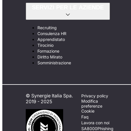
SERVIZI PER LE AZIENDE
Recruiting
Consulenza HR
Apprendistato
Tirocinio
Formazione
Diritto Mirato
Somministrazione
© Synergie Italia Spa.
Privacy policy
2019 - 2025
Modifica
preferenze
Cookie
Faq
Lavora con noi
SA8000
Phishing