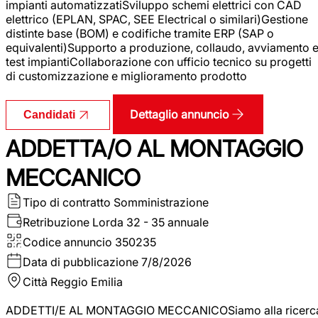
impianti automatizzatiSviluppo schemi elettrici con CAD
elettrico (EPLAN, SPAC, SEE Electrical o similari)Gestione
distinte base (BOM) e codifiche tramite ERP (SAP o
equivalenti)Supporto a produzione, collaudo, avviamento 
test impiantiCollaborazione con ufficio tecnico su progetti
di customizzazione e miglioramento prodotto
Dettaglio annuncio
Candidati
ADDETTA/O AL MONTAGGIO
MECCANICO
Tipo di contratto
Somministrazione
Retribuzione Lorda
32 - 35 annuale
Codice annuncio
350235
Data di pubblicazione
7/8/2026
Città
Reggio Emilia
ADDETTI/E AL MONTAGGIO MECCANICOSiamo alla ricerc