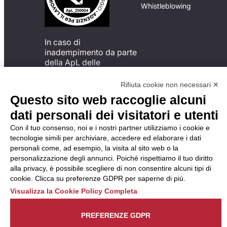
Whistleblowing
In caso di
inadempimento da parte
della ApL delle
disposizioni
del Codice di Condotta, è
Rifiuta cookie non necessari ✕
possibile presentare un
Questo sito web raccoglie alcuni
reclamo
dati personali dei visitatori e utenti
all’Organismo di
Monitoraggio utilizzando
Con il tuo consenso, noi e i nostri partner utilizziamo i cookie e
una delle modalità
tecnologie simili per archiviare, accedere ed elaborare i dati
descritte al seguente
personali come, ad esempio, la visita al sito web o la
indirizzo web
personalizzazione degli annunci. Poiché rispettiamo il tuo diritto
https://odm-
alla privacy, è possibile scegliere di non consentire alcuni tipi di
agenzielavoro.it/reclami/
.
cookie. Clicca su preferenze GDPR per saperne di più.
Visualizza la Cookie Policy Completa
PREFERENZE GDPR