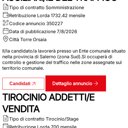
Tipo di contratto
Somministrazione
Retribuzione Lorda
1732.42 mensile
Codice annuncio
350227
Data di pubblicazione
7/8/2026
Città
Torre Orsaia
Il/la candidato/a lavorerà presso un Ente comunale situato
nella provincia di Salerno (zona Sud).Si occuperà di
controllo e gestione del traffico nelle zone assegnate sul
territorio comunale.
Dettaglio annuncio
Candidati
TIROCINIO ADDETTI/E
VENDITA
Tipo di contratto
Tirocinio/Stage
Retribuzione Lorda
700 mensile