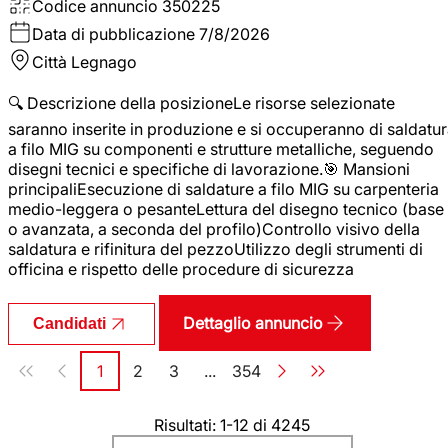
Codice annuncio
350225
Data di pubblicazione
7/8/2026
Città
Legnago
🔍 Descrizione della posizioneLe risorse selezionate
saranno inserite in produzione e si occuperanno di saldatu
a filo MIG su componenti e strutture metalliche, seguendo
disegni tecnici e specifiche di lavorazione.🎯 Mansioni
principaliEsecuzione di saldature a filo MIG su carpenteria
medio-leggera o pesanteLettura del disegno tecnico (base
o avanzata, a seconda del profilo)Controllo visivo della
saldatura e rifinitura del pezzoUtilizzo degli strumenti di
officina e rispetto delle procedure di sicurezza
Dettaglio annuncio
Candidati
Paginazione
1
2
3
...
354
Pagina
Pagina
Pagina
Pagina
Risultati: 1-12 di 4245