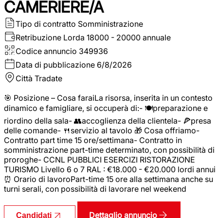
CAMERIERE/A
Tipo di contratto
Somministrazione
Retribuzione Lorda
18000 - 20000 annuale
Codice annuncio
349936
Data di pubblicazione
6/8/2026
Città
Tradate
🎯 Posizione – Cosa faraiLa risorsa, inserita in un contesto
dinamico e famigliare, si occuperà di:- 🍽️preparazione e
riordino della sala- 👥accoglienza della clientela- 🍕presa
delle comande- 🍴servizio al tavolo 🎁 Cosa offriamo-
Contratto part time 15 ore/settimana- Contratto in
somministrazione part-time determinato, con possibilità di
proroghe- CCNL PUBBLICI ESERCIZI RISTORAZIONE
TURISMO Livello 6 o 7 RAL : €18.000 - €20.000 lordi annui
⏰ Orario di lavoroPart-time 15 ore alla settimana anche su
turni serali, con possibilità di lavorare nel weekend
Dettaglio annuncio
Candidati