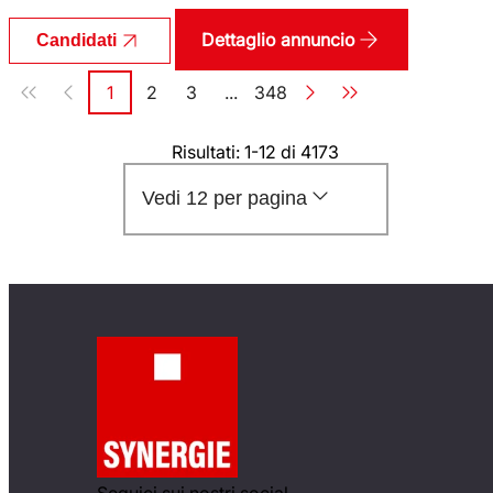
Dettaglio annuncio
Candidati
Paginazione
1
2
3
...
348
Pagina
Pagina
Pagina
Pagina
Risultati: 1-12 di 4173
Vedi 12 per pagina