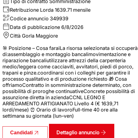
Tipo di contratto
Somministrazione
Retribuzione Lorda
1639.71 mensile
Codice annuncio
349939
Data di pubblicazione
6/8/2026
Città
Gorla Maggiore
🎯 Posizione – Cosa faraiLa risorsa selezionata si occuperà
di:assemblaggio e montaggio bancalimovimentazione e
riparazione bancaliutilizzare attrezzi della carpenteria
medio/leggera come cacciaviti, avvitatori, piedi di porco,
trapani e pinze.coordinarsi con i colleghi per garantire il
processo qualitativo e di produzione richiesto 🎁 Cosa
offriamoContratto in somministrazione determinato, con
possibilità di proroghe continuativeConcrete possibilità di
assunzione diretta in aziendaCCNL LEGNO E
ARREDAMENTO ARTIGIANATO Livello 4 (€ 1639,71
lordi/mese) ⏰ Orario di lavoroFull-time 40 ore alla
settimana su giornata (lun–ven)
Dettaglio annuncio
Candidati