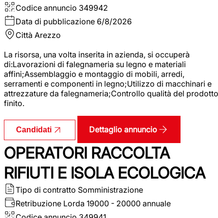
Codice annuncio
349942
Data di pubblicazione
6/8/2026
Città
Arezzo
La risorsa, una volta inserita in azienda, si occuperà
di:Lavorazioni di falegnameria su legno e materiali
affini;Assemblaggio e montaggio di mobili, arredi,
serramenti e componenti in legno;Utilizzo di macchinari e
attrezzature da falegnameria;Controllo qualità del prodott
finito.
Dettaglio annuncio
Candidati
OPERATORI RACCOLTA
RIFIUTI E ISOLA ECOLOGICA
Tipo di contratto
Somministrazione
Retribuzione Lorda
19000 - 20000 annuale
Codice annuncio
349941