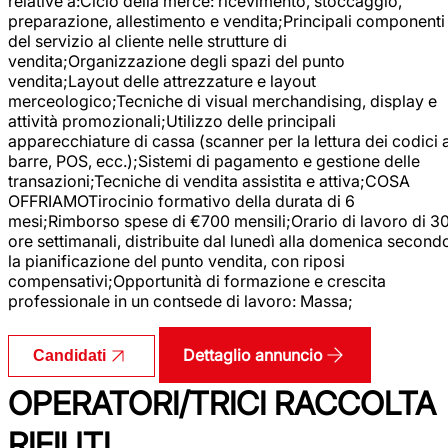
relative a:Ciclo della merce: ricevimento, stoccaggio,
preparazione, allestimento e vendita;Principali componenti
del servizio al cliente nelle strutture di
vendita;Organizzazione degli spazi del punto
vendita;Layout delle attrezzature e layout
merceologico;Tecniche di visual merchandising, display e
attività promozionali;Utilizzo delle principali
apparecchiature di cassa (scanner per la lettura dei codici 
barre, POS, ecc.);Sistemi di pagamento e gestione delle
transazioni;Tecniche di vendita assistita e attiva;COSA
OFFRIAMOTirocinio formativo della durata di 6
mesi;Rimborso spese di €700 mensili;Orario di lavoro di 3
ore settimanali, distribuite dal lunedì alla domenica second
la pianificazione del punto vendita, con riposi
compensativi;Opportunità di formazione e crescita
professionale in un contsede di lavoro: Massa;
Dettaglio annuncio
Candidati
OPERATORI/TRICI RACCOLTA
RIFIUTI