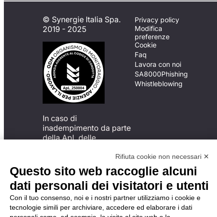
© Synergie Italia Spa.
Privacy policy
2019 - 2025
Modifica
preferenze
Cookie
Faq
Lavora con noi
SA8000
Phishing
Whistleblowing
In caso di
inadempimento da parte
della ApL delle
disposizioni
del Codice di Condotta, è
Rifiuta cookie non necessari ✕
possibile presentare un
Questo sito web raccoglie alcuni
reclamo
dati personali dei visitatori e utenti
all’Organismo di
Monitoraggio utilizzando
Con il tuo consenso, noi e i nostri partner utilizziamo i cookie e
una delle modalità
tecnologie simili per archiviare, accedere ed elaborare i dati
descritte al seguente