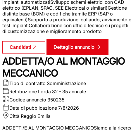
impianti automatizzatiSviluppo schemi elettrici con CAD
elettrico (EPLAN, SPAC, SEE Electrical o similari)Gestione
distinte base (BOM) e codifiche tramite ERP (SAP o
equivalenti)Supporto a produzione, collaudo, avviamento 
test impiantiCollaborazione con ufficio tecnico su progetti
di customizzazione e miglioramento prodotto
Dettaglio annuncio
Candidati
ADDETTA/O AL MONTAGGIO
MECCANICO
Tipo di contratto
Somministrazione
Retribuzione Lorda
32 - 35 annuale
Codice annuncio
350235
Data di pubblicazione
7/8/2026
Città
Reggio Emilia
ADDETTI/E AL MONTAGGIO MECCANICOSiamo alla ricerc