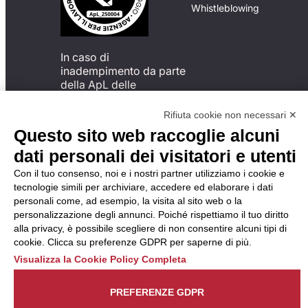
Whistleblowing
In caso di
inadempimento da parte
della ApL delle
disposizioni
del Codice di Condotta, è
Rifiuta cookie non necessari ✕
possibile presentare un
Questo sito web raccoglie alcuni
reclamo
dati personali dei visitatori e utenti
all’Organismo di
Monitoraggio utilizzando
Con il tuo consenso, noi e i nostri partner utilizziamo i cookie e
una delle modalità
tecnologie simili per archiviare, accedere ed elaborare i dati
descritte al seguente
personali come, ad esempio, la visita al sito web o la
indirizzo web
personalizzazione degli annunci. Poiché rispettiamo il tuo diritto
https://odm-
alla privacy, è possibile scegliere di non consentire alcuni tipi di
agenzielavoro.it/reclami/
.
cookie. Clicca su preferenze GDPR per saperne di più.
Visualizza la Cookie Policy Completa
PREFERENZE GDPR