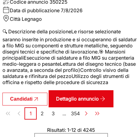
Codice annuncio
350225
Data di pubblicazione
7/8/2026
Città
Legnago
🔍 Descrizione della posizioneLe risorse selezionate
saranno inserite in produzione e si occuperanno di saldatu
a filo MIG su componenti e strutture metalliche, seguendo
disegni tecnici e specifiche di lavorazione.🎯 Mansioni
principaliEsecuzione di saldature a filo MIG su carpenteria
medio-leggera o pesanteLettura del disegno tecnico (base
o avanzata, a seconda del profilo)Controllo visivo della
saldatura e rifinitura del pezzoUtilizzo degli strumenti di
officina e rispetto delle procedure di sicurezza
Dettaglio annuncio
Candidati
Paginazione
1
2
3
...
354
Pagina
Pagina
Pagina
Pagina
Risultati: 1-12 di 4245