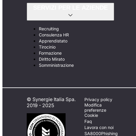
SERVIZI PER LE AZIENDE
Recruiting
Consulenza HR
Apprendistato
Tirocinio
Formazione
Diritto Mirato
Somministrazione
© Synergie Italia Spa.
Privacy policy
2019 - 2025
Modifica
preferenze
Cookie
Faq
Lavora con noi
SA8000
Phishing