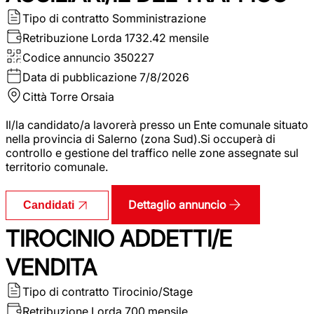
Tipo di contratto
Somministrazione
Retribuzione Lorda
1732.42 mensile
Codice annuncio
350227
Data di pubblicazione
7/8/2026
Città
Torre Orsaia
Il/la candidato/a lavorerà presso un Ente comunale situato
nella provincia di Salerno (zona Sud).Si occuperà di
controllo e gestione del traffico nelle zone assegnate sul
territorio comunale.
Dettaglio annuncio
Candidati
TIROCINIO ADDETTI/E
VENDITA
Tipo di contratto
Tirocinio/Stage
Retribuzione Lorda
700 mensile