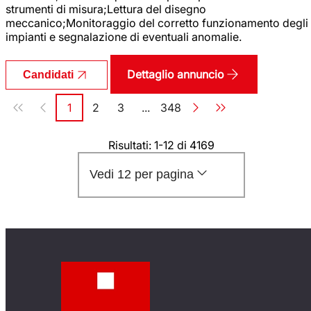
strumenti di misura;Lettura del disegno
meccanico;Monitoraggio del corretto funzionamento degli
impianti e segnalazione di eventuali anomalie.
Dettaglio annuncio
Candidati
Paginazione
1
2
3
...
348
Pagina
Pagina
Pagina
Pagina
Risultati: 1-12 di 4169
Vedi 12 per pagina