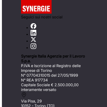
Seguici sui nostri social
Synergie Italia Agenzia per il Lavoro
S.p.a.
P.IVA e Iscrizione al Registro delle
Imprese di Torino
N° 07704310015 del 27/05/1999
N° REA 917734
Capitale Sociale €
2.500.000,00
interamente versato
Via Pisa, 29
10152 - Torino (TO)