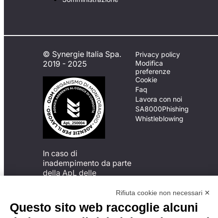
© Synergie Italia Spa.
Privacy policy
2019 - 2025
Modifica
preferenze
Cookie
Faq
Lavora con noi
SA8000
Phishing
Whistleblowing
In caso di
inadempimento da parte
della ApL delle
disposizioni
del Codice di Condotta, è
Rifiuta cookie non necessari ✕
possibile presentare un
Questo sito web raccoglie alcuni
reclamo