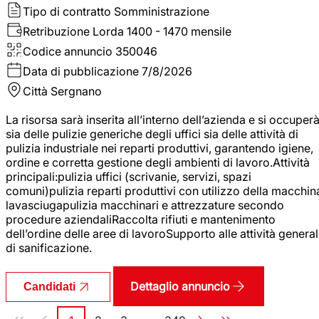
Tipo di contratto
Somministrazione
Retribuzione Lorda
1400 - 1470 mensile
Codice annuncio
350046
Data di pubblicazione
7/8/2026
Città
Sergnano
La risorsa sarà inserita all’interno dell’azienda e si occuper
sia delle pulizie generiche degli uffici sia delle attività di
pulizia industriale nei reparti produttivi, garantendo igiene,
ordine e corretta gestione degli ambienti di lavoro.Attività
principali:pulizia uffici (scrivanie, servizi, spazi
comuni)pulizia reparti produttivi con utilizzo della macchin
lavasciugapulizia macchinari e attrezzature secondo
procedure aziendaliRaccolta rifiuti e mantenimento
dell’ordine delle aree di lavoroSupporto alle attività general
di sanificazione.
Dettaglio annuncio
Candidati
Paginazione