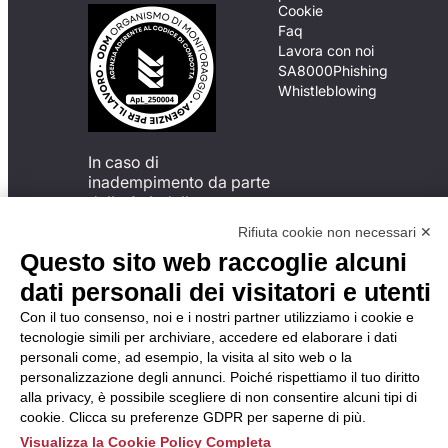
Cookie
Faq
Lavora con noi
SA8000
Phishing
Whistleblowing
In caso di
inadempimento da parte
della ApL delle
disposizioni
Rifiuta cookie non necessari ✕
del Codice di Condotta, è
Questo sito web raccoglie alcuni
possibile presentare un
reclamo
dati personali dei visitatori e utenti
all’Organismo di
Con il tuo consenso, noi e i nostri partner utilizziamo i cookie e
Monitoraggio utilizzando
tecnologie simili per archiviare, accedere ed elaborare i dati
una delle modalità
personali come, ad esempio, la visita al sito web o la
descritte al seguente
personalizzazione degli annunci. Poiché rispettiamo il tuo diritto
indirizzo web
alla privacy, è possibile scegliere di non consentire alcuni tipi di
https://odm-
cookie. Clicca su preferenze GDPR per saperne di più.
agenzielavoro.it/reclami/
.
Visualizza la Cookie Policy Completa