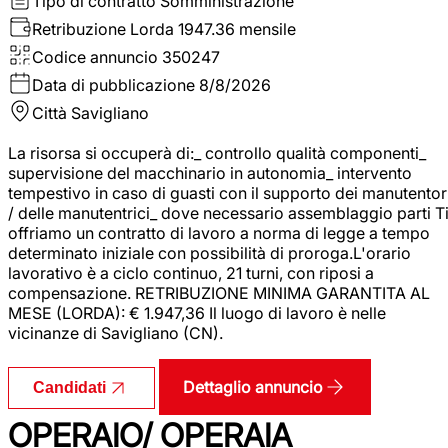
Tipo di contratto
Somministrazione
Retribuzione Lorda
1947.36 mensile
Codice annuncio
350247
Data di pubblicazione
8/8/2026
Città
Savigliano
La risorsa si occuperà di:_ controllo qualità componenti_
supervisione del macchinario in autonomia_ intervento
tempestivo in caso di guasti con il supporto dei manutentor
/ delle manutentrici_ dove necessario assemblaggio parti T
offriamo un contratto di lavoro a norma di legge a tempo
determinato iniziale con possibilità di proroga.L'orario
lavorativo è a ciclo continuo, 21 turni, con riposi a
compensazione. RETRIBUZIONE MINIMA GARANTITA AL
MESE (LORDA): € 1.947,36 Il luogo di lavoro è nelle
vicinanze di Savigliano (CN).
Dettaglio annuncio
Candidati
OPERAIO/ OPERAIA