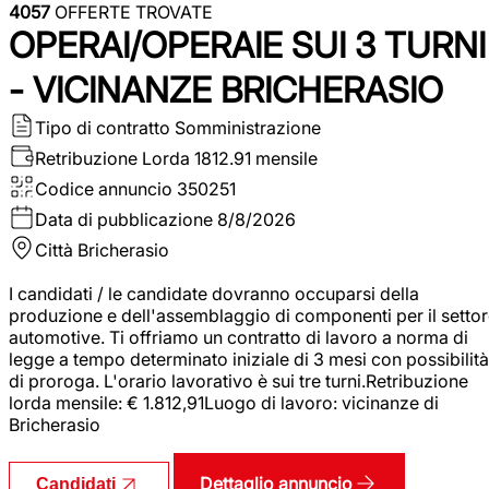
4057
OFFERTE TROVATE
OPERAI/OPERAIE SUI 3 TURNI
- VICINANZE BRICHERASIO
Tipo di contratto
Somministrazione
Retribuzione Lorda
1812.91 mensile
Codice annuncio
350251
Data di pubblicazione
8/8/2026
Città
Bricherasio
I candidati / le candidate dovranno occuparsi della
produzione e dell'assemblaggio di componenti per il setto
automotive. Ti offriamo un contratto di lavoro a norma di
legge a tempo determinato iniziale di 3 mesi con possibilità
di proroga. L'orario lavorativo è sui tre turni.Retribuzione
lorda mensile: € 1.812,91Luogo di lavoro: vicinanze di
Bricherasio
Dettaglio annuncio
Candidati