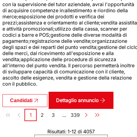
con la supervisione del tutor aziendale, avrai l'opportunità
di acquisire competenze in:allestimento e riordino della
merce;esposizione dei prodotti e verifica dei
prezzi;assistenza e orientamento al cliente;vendita assistita
e attività promozionali;utilizzo della cassa, scanner per
codici a barre e POS;gestione delle diverse modalità di
pagamento;registrazione delle vendite;organizzazione
degli spazi e dei reparti del punto vendita;gestione del cicl
delle merci, dal ricevimento all'esposizione e alla
vendita;applicazione delle procedure di sicurezza
all'interno del punto vendita. Il percorso permetterà inoltre
di sviluppare capacità di comunicazione con il cliente,
ascolto delle esigenze, vendita e gestione della relazione
con il pubblico.
Dettaglio annuncio
Candidati
Paginazione
1
2
3
...
339
Pagina
Pagina
Pagina
Pagina
Risultati: 1-12 di 4057