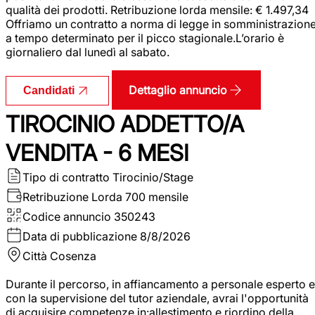
qualità dei prodotti. Retribuzione lorda mensile: € 1.497,34
Offriamo un contratto a norma di legge in somministrazion
a tempo determinato per il picco stagionale.L’orario è
giornaliero dal lunedì al sabato.
Dettaglio annuncio
Candidati
TIROCINIO ADDETTO/A
VENDITA - 6 MESI
Tipo di contratto
Tirocinio/Stage
Retribuzione Lorda
700 mensile
Codice annuncio
350243
Data di pubblicazione
8/8/2026
Città
Cosenza
Durante il percorso, in affiancamento a personale esperto e
con la supervisione del tutor aziendale, avrai l'opportunità
di acquisire competenze in:allestimento e riordino della