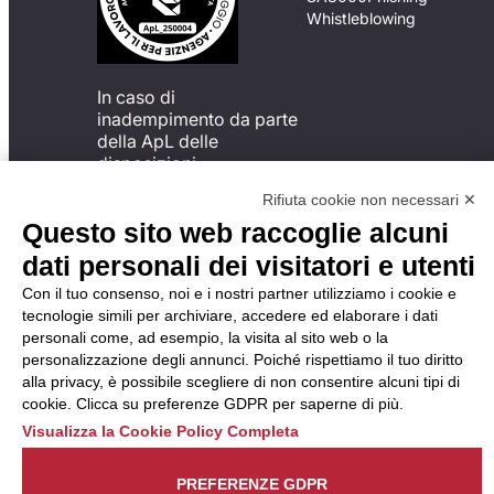
Whistleblowing
In caso di
inadempimento da parte
della ApL delle
disposizioni
del Codice di Condotta, è
Rifiuta cookie non necessari ✕
possibile presentare un
Questo sito web raccoglie alcuni
reclamo
all’Organismo di
dati personali dei visitatori e utenti
Monitoraggio utilizzando
Con il tuo consenso, noi e i nostri partner utilizziamo i cookie e
una delle modalità
tecnologie simili per archiviare, accedere ed elaborare i dati
descritte al seguente
personali come, ad esempio, la visita al sito web o la
indirizzo web
personalizzazione degli annunci. Poiché rispettiamo il tuo diritto
https://odm-
alla privacy, è possibile scegliere di non consentire alcuni tipi di
agenzielavoro.it/reclami/
.
cookie. Clicca su preferenze GDPR per saperne di più.
Visualizza la Cookie Policy Completa
PREFERENZE GDPR