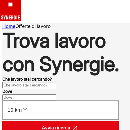
Home
Offerte di lavoro
Trova lavoro
con Synergie.
Che lavoro stai cercando?
Dove
10 km
Avvia ricerca