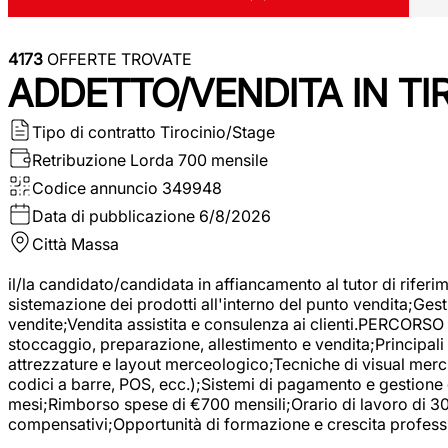
4173
OFFERTE TROVATE
ADDETTO/VENDITA IN T
Tipo di contratto
Tirocinio/Stage
Retribuzione Lorda
700 mensile
Codice annuncio
349948
Data di pubblicazione
6/8/2026
Città
Massa
il/la candidato/candidata in affiancamento al tutor di rifer
sistemazione dei prodotti all'interno del punto vendita;Gest
vendite;Vendita assistita e consulenza ai clienti.PERCORSO 
stoccaggio, preparazione, allestimento e vendita;Principali 
attrezzature e layout merceologico;Tecniche di visual mercha
codici a barre, POS, ecc.);Sistemi di pagamento e gestione 
mesi;Rimborso spese di €700 mensili;Orario di lavoro di 30 o
compensativi;Opportunità di formazione e crescita professi