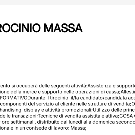
IROCINIO MASSA
imento si occuperà delle seguenti attività:Assistenza e support
ione della merce e supporto nelle operazioni di cassa;Allesti
FORMATIVODurante il tirocinio, il/la candidato/candidata acq
componenti del servizio al cliente nelle strutture di vendita
ndising, display e attività promozionali;Utilizzo delle princi
delle transazioni;Tecniche di vendita assistita e attiva;COS
re settimanali, distribuite dal lunedì alla domenica secondo 
onale in un contsede di lavoro: Massa;