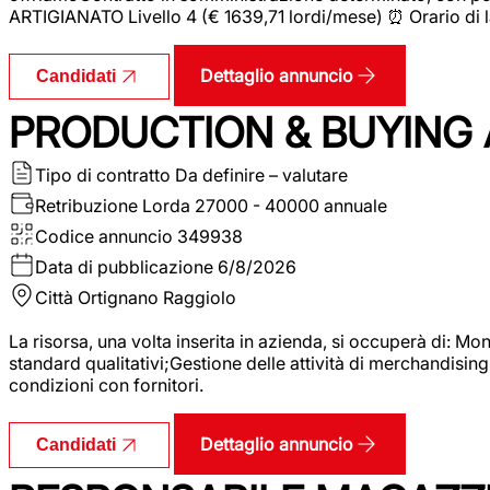
ARTIGIANATO Livello 4 (€ 1639,71 lordi/mese) ⏰ Orario di l
Dettaglio annuncio
Candidati
PRODUCTION & BUYING A
Tipo di contratto
Da definire – valutare
Retribuzione Lorda
27000 - 40000 annuale
Codice annuncio
349938
Data di pubblicazione
6/8/2026
Città
Ortignano Raggiolo
La risorsa, una volta inserita in azienda, si occuperà di: M
standard qualitativi;Gestione delle attività di merchandising
condizioni con fornitori.
Dettaglio annuncio
Candidati