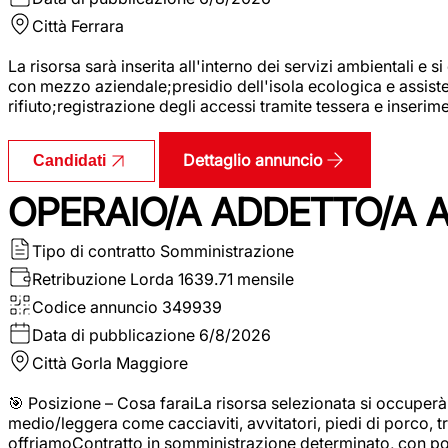
Città
Ferrara
La risorsa sarà inserita all'interno dei servizi ambientali e si
con mezzo aziendale;presidio dell'isola ecologica e assistenz
rifiuto;registrazione degli accessi tramite tessera e inserim
Dettaglio annuncio
Candidati
OPERAIO/A ADDETTO/A 
Tipo di contratto
Somministrazione
Retribuzione Lorda
1639.71 mensile
Codice annuncio
349939
Data di pubblicazione
6/8/2026
Città
Gorla Maggiore
🎯 Posizione – Cosa faraiLa risorsa selezionata si occuper
medio/leggera come cacciaviti, avvitatori, piedi di porco, t
offriamoContratto in somministrazione determinato, con p