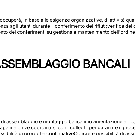
 occuperà, in base alle esigenze organizzative, di attività quali
a agli utenti durante il conferimento dei rifiuti;verifica del
ento dei conferimenti su gestionale;mantenimento dell'ordine, 
ASSEMBLAGGIO BANCALI
à di:assemblaggio e montaggio bancalimovimentazione e ripara
rapani e pinze.coordinarsi con i colleghi per garantire il pro
ossibilità di proroghe continuativeConcrete possibilità d