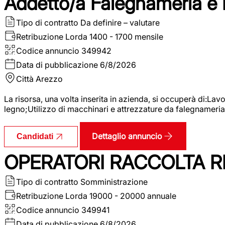
Addetto/a Falegnameria e
Tipo di contratto
Da definire – valutare
Retribuzione Lorda
1400 - 1700 mensile
Codice annuncio
349942
Data di pubblicazione
6/8/2026
Città
Arezzo
La risorsa, una volta inserita in azienda, si occuperà di:La
legno;Utilizzo di macchinari e attrezzature da falegnameria;
Dettaglio annuncio
Candidati
OPERATORI RACCOLTA RI
Tipo di contratto
Somministrazione
Retribuzione Lorda
19000 - 20000 annuale
Codice annuncio
349941
Data di pubblicazione
6/8/2026