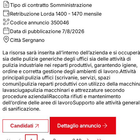
Tipo di contratto
Somministrazione
Retribuzione Lorda
1400 - 1470 mensile
Codice annuncio
350046
Data di pubblicazione
7/8/2026
Città
Sergnano
La risorsa sarà inserita all’interno dell’azienda e si occuper
sia delle pulizie generiche degli uffici sia delle attività di
pulizia industriale nei reparti produttivi, garantendo igiene,
ordine e corretta gestione degli ambienti di lavoro.Attività
principali:pulizia uffici (scrivanie, servizi, spazi
comuni)pulizia reparti produttivi con utilizzo della macchin
lavasciugapulizia macchinari e attrezzature secondo
procedure aziendaliRaccolta rifiuti e mantenimento
dell’ordine delle aree di lavoroSupporto alle attività general
di sanificazione.
Dettaglio annuncio
Candidati
Paginazione