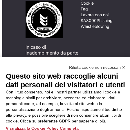
Cookie
Faq
Lavora con noi
SA8000
Phishing
Whistleblowing
In caso di
inadempimento da parte
della ApL delle
disposizioni
Rifiuta cookie non necessari ✕
del Codice di Condotta, è
Questo sito web raccoglie alcuni
possibile presentare un
reclamo
dati personali dei visitatori e utenti
all’Organismo di
Con il tuo consenso, noi e i nostri partner utilizziamo i cookie e
Monitoraggio utilizzando
tecnologie simili per archiviare, accedere ed elaborare i dati
una delle modalità
personali come, ad esempio, la visita al sito web o la
descritte al seguente
personalizzazione degli annunci. Poiché rispettiamo il tuo diritto
indirizzo web
alla privacy, è possibile scegliere di non consentire alcuni tipi di
https://odm-
cookie. Clicca su preferenze GDPR per saperne di più.
agenzielavoro.it/reclami/
.
Visualizza la Cookie Policy Completa