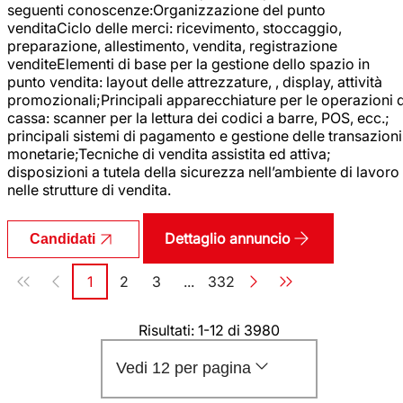
seguenti conoscenze:Organizzazione del punto
venditaCiclo delle merci: ricevimento, stoccaggio,
preparazione, allestimento, vendita, registrazione
venditeElementi di base per la gestione dello spazio in
punto vendita: layout delle attrezzature, , display, attività
promozionali;Principali apparecchiature per le operazioni d
cassa: scanner per la lettura dei codici a barre, POS, ecc.;
principali sistemi di pagamento e gestione delle transazioni
monetarie;Tecniche di vendita assistita ed attiva;
disposizioni a tutela della sicurezza nell’ambiente di lavoro
nelle strutture di vendita.
Dettaglio annuncio
Candidati
Paginazione
1
2
3
...
332
Pagina
Pagina
Pagina
Pagina
Risultati: 1-12 di 3980
Vedi 12 per pagina