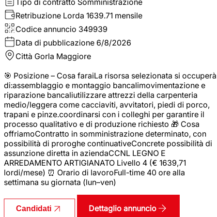
Tipo di contratto
Somministrazione
Retribuzione Lorda
1639.71 mensile
Codice annuncio
349939
Data di pubblicazione
6/8/2026
Città
Gorla Maggiore
🎯 Posizione – Cosa faraiLa risorsa selezionata si occuperà
di:assemblaggio e montaggio bancalimovimentazione e
riparazione bancaliutilizzare attrezzi della carpenteria
medio/leggera come cacciaviti, avvitatori, piedi di porco,
trapani e pinze.coordinarsi con i colleghi per garantire il
processo qualitativo e di produzione richiesto 🎁 Cosa
offriamoContratto in somministrazione determinato, con
possibilità di proroghe continuativeConcrete possibilità di
assunzione diretta in aziendaCCNL LEGNO E
ARREDAMENTO ARTIGIANATO Livello 4 (€ 1639,71
lordi/mese) ⏰ Orario di lavoroFull-time 40 ore alla
settimana su giornata (lun–ven)
Dettaglio annuncio
Candidati