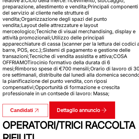
relative a:Ciclo della merce: ricevimento, stoccaggio,
preparazione, allestimento e vendita;Principali componenti
del servizio al cliente nelle strutture di
vendita;Organizzazione degli spazi del punto
vendita;Layout delle attrezzature e layout
merceologico;Tecniche di visual merchandising, display e
attività promozionali;Utilizzo delle principali
apparecchiature di cassa (scanner per la lettura dei codici 
barre, POS, ecc.);Sistemi di pagamento e gestione delle
transazioni;Tecniche di vendita assistita e attiva;COSA
OFFRIAMOTirocinio formativo della durata di 6
mesi;Rimborso spese di €700 mensili;Orario di lavoro di 3
ore settimanali, distribuite dal lunedì alla domenica second
la pianificazione del punto vendita, con riposi
compensativi;Opportunità di formazione e crescita
professionale in un contsede di lavoro: Massa;
Dettaglio annuncio
Candidati
OPERATORI/TRICI RACCOLTA
RIFIUTI