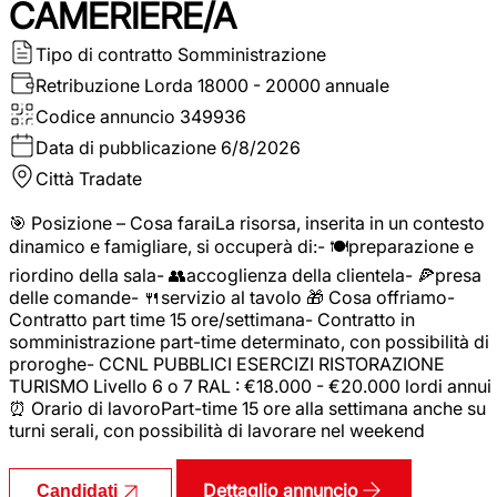
CAMERIERE/A
Tipo di contratto
Somministrazione
Retribuzione Lorda
18000 - 20000 annuale
Codice annuncio
349936
Data di pubblicazione
6/8/2026
Città
Tradate
🎯 Posizione – Cosa faraiLa risorsa, inserita in un contesto
dinamico e famigliare, si occuperà di:- 🍽️preparazione e
riordino della sala- 👥accoglienza della clientela- 🍕presa
delle comande- 🍴servizio al tavolo 🎁 Cosa offriamo-
Contratto part time 15 ore/settimana- Contratto in
somministrazione part-time determinato, con possibilità di
proroghe- CCNL PUBBLICI ESERCIZI RISTORAZIONE
TURISMO Livello 6 o 7 RAL : €18.000 - €20.000 lordi annui
⏰ Orario di lavoroPart-time 15 ore alla settimana anche su
turni serali, con possibilità di lavorare nel weekend
Dettaglio annuncio
Candidati