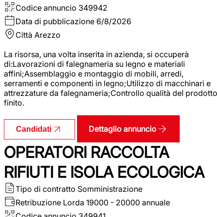
Codice annuncio
349942
Data di pubblicazione
6/8/2026
Città
Arezzo
La risorsa, una volta inserita in azienda, si occuperà
di:Lavorazioni di falegnameria su legno e materiali
affini;Assemblaggio e montaggio di mobili, arredi,
serramenti e componenti in legno;Utilizzo di macchinari e
attrezzature da falegnameria;Controllo qualità del prodott
finito.
Dettaglio annuncio
Candidati
OPERATORI RACCOLTA
RIFIUTI E ISOLA ECOLOGICA
Tipo di contratto
Somministrazione
Retribuzione Lorda
19000 - 20000 annuale
Codice annuncio
349941