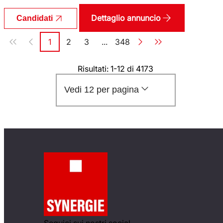
Dettaglio annuncio
Candidati
Paginazione
1
2
3
...
348
Pagina
Pagina
Pagina
Pagina
Risultati: 1-12 di 4173
Vedi 12 per pagina