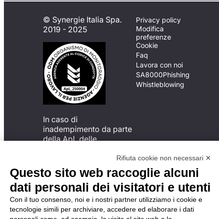
© Synergie Italia Spa.
Privacy policy
2019 - 2025
Modifica
preferenze
Cookie
Faq
Lavora con noi
SA8000
Phishing
Whistleblowing
In caso di
inadempimento da parte
della ApL delle
disposizioni
del Codice di Condotta, è
Rifiuta cookie non necessari ✕
possibile presentare un
Questo sito web raccoglie alcuni
reclamo
dati personali dei visitatori e utenti
all’Organismo di
Monitoraggio utilizzando
Con il tuo consenso, noi e i nostri partner utilizziamo i cookie e
una delle modalità
tecnologie simili per archiviare, accedere ed elaborare i dati
descritte al seguente