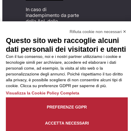
In caso di
inadempimento da parte
della ApL delle
disposizioni
Rifiuta cookie non necessari ✕
del Codice di Condotta, è
possibile presentare un
Questo sito web raccoglie alcuni
reclamo
dati personali dei visitatori e utenti
all’Organismo di
Monitoraggio utilizzando
Con il tuo consenso, noi e i nostri partner utilizziamo i cookie e
una delle modalità
tecnologie simili per archiviare, accedere ed elaborare i dati
descritte al seguente
personali come, ad esempio, la visita al sito web o la
indirizzo web
personalizzazione degli annunci. Poiché rispettiamo il tuo diritto
https://odm-
alla privacy, è possibile scegliere di non consentire alcuni tipi di
agenzielavoro.it/reclami/
.
cookie. Clicca su preferenze GDPR per saperne di più.
Visualizza la Cookie Policy Completa
PREFERENZE GDPR
ACCETTA NECESSARI