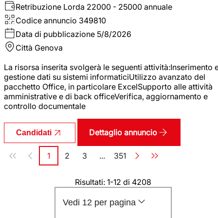
Retribuzione Lorda
22000 - 25000 annuale
Codice annuncio
349810
Data di pubblicazione
5/8/2026
Città
Genova
La risorsa inserita svolgerà le seguenti attività:Inserimento 
gestione dati su sistemi informaticiUtilizzo avanzato del
pacchetto Office, in particolare ExcelSupporto alle attività
amministrative e di back officeVerifica, aggiornamento e
controllo documentale
Dettaglio annuncio
Candidati
Paginazione
1
2
3
...
351
Pagina
Pagina
Pagina
Pagina
Risultati: 1-12 di 4208
Vedi 12 per pagina