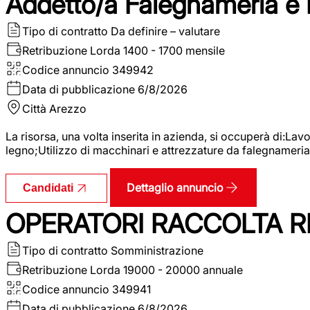
Addetto/a Falegnameria e
Tipo di contratto
Da definire – valutare
Retribuzione Lorda
1400 - 1700 mensile
Codice annuncio
349942
Data di pubblicazione
6/8/2026
Città
Arezzo
La risorsa, una volta inserita in azienda, si occuperà di:La
legno;Utilizzo di macchinari e attrezzature da falegnameria;
Dettaglio annuncio
Candidati
OPERATORI RACCOLTA RI
Tipo di contratto
Somministrazione
Retribuzione Lorda
19000 - 20000 annuale
Codice annuncio
349941
Data di pubblicazione
6/8/2026