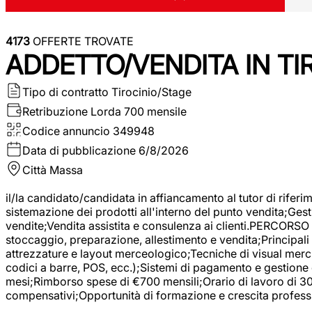
4173
OFFERTE TROVATE
ADDETTO/VENDITA IN T
Tipo di contratto
Tirocinio/Stage
Retribuzione Lorda
700 mensile
Codice annuncio
349948
Data di pubblicazione
6/8/2026
Città
Massa
il/la candidato/candidata in affiancamento al tutor di rifer
sistemazione dei prodotti all'interno del punto vendita;Gest
vendite;Vendita assistita e consulenza ai clienti.PERCORSO 
stoccaggio, preparazione, allestimento e vendita;Principali 
attrezzature e layout merceologico;Tecniche di visual mercha
codici a barre, POS, ecc.);Sistemi di pagamento e gestione 
mesi;Rimborso spese di €700 mensili;Orario di lavoro di 30 o
compensativi;Opportunità di formazione e crescita professi