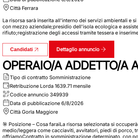
Città
Ferrara
La risorsa sarà inserita all'interno dei servizi ambientali e si
con mezzo aziendale;presidio dell'isola ecologica e assistenz
rifiuto;registrazione degli accessi tramite tessera e inserim
Dettaglio annuncio
Candidati
OPERAIO/A ADDETTO/A 
Tipo di contratto
Somministrazione
Retribuzione Lorda
1639.71 mensile
Codice annuncio
349939
Data di pubblicazione
6/8/2026
Città
Gorla Maggiore
🎯 Posizione – Cosa faraiLa risorsa selezionata si occuper
medio/leggera come cacciaviti, avvitatori, piedi di porco, t
offriamoContratto in somministrazione determinato, con p