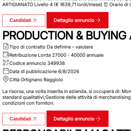
ARTIGIANATO Livello 4 (€ 1639,71 lordi/mese) ⏰ Orario di l
Dettaglio annuncio
Candidati
PRODUCTION & BUYING A
Tipo di contratto
Da definire – valutare
Retribuzione Lorda
27000 - 40000 annuale
Codice annuncio
349938
Data di pubblicazione
6/8/2026
Città
Ortignano Raggiolo
La risorsa, una volta inserita in azienda, si occuperà di: M
standard qualitativi;Gestione delle attività di merchandising
condizioni con fornitori.
Dettaglio annuncio
Candidati