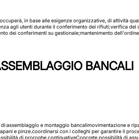
 occuperà, in base alle esigenze organizzative, di attività quali
a agli utenti durante il conferimento dei rifiuti;verifica del
ento dei conferimenti su gestionale;mantenimento dell'ordine, 
ASSEMBLAGGIO BANCALI
à di:assemblaggio e montaggio bancalimovimentazione e ripara
rapani e pinze.coordinarsi con i colleghi per garantire il pro
ossibilità di proroghe continuativeConcrete possibilità d