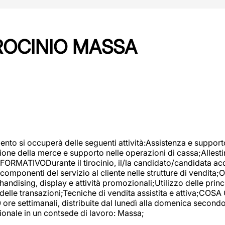
IROCINIO MASSA
imento si occuperà delle seguenti attività:Assistenza e support
ione della merce e supporto nelle operazioni di cassa;Allesti
FORMATIVODurante il tirocinio, il/la candidato/candidata acq
componenti del servizio al cliente nelle strutture di vendita
ndising, display e attività promozionali;Utilizzo delle princi
delle transazioni;Tecniche di vendita assistita e attiva;COS
re settimanali, distribuite dal lunedì alla domenica secondo 
onale in un contsede di lavoro: Massa;