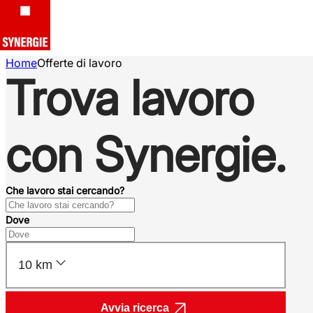
Home
Offerte di lavoro
Trova lavoro
con Synergie.
Che lavoro stai cercando?
Dove
10 km
Avvia ricerca