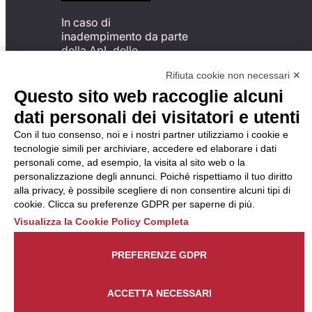
In caso di
inadempimento da parte
della ApL delle
disposizioni
Rifiuta cookie non necessari ✕
del Codice di Condotta, è
possibile presentare un
Questo sito web raccoglie alcuni
reclamo
dati personali dei visitatori e utenti
all’Organismo di
Monitoraggio utilizzando
Con il tuo consenso, noi e i nostri partner utilizziamo i cookie e
una delle modalità
tecnologie simili per archiviare, accedere ed elaborare i dati
descritte al seguente
personali come, ad esempio, la visita al sito web o la
indirizzo web
personalizzazione degli annunci. Poiché rispettiamo il tuo diritto
https://odm-
alla privacy, è possibile scegliere di non consentire alcuni tipi di
agenzielavoro.it/reclami/
.
cookie. Clicca su preferenze GDPR per saperne di più.
Visualizza la Cookie Policy Completa
PREFERENZE GDPR
ACCETTA NECESSARI