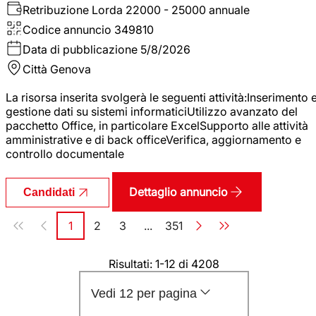
Retribuzione Lorda
22000 - 25000 annuale
Codice annuncio
349810
Data di pubblicazione
5/8/2026
Città
Genova
La risorsa inserita svolgerà le seguenti attività:Inserimento 
gestione dati su sistemi informaticiUtilizzo avanzato del
pacchetto Office, in particolare ExcelSupporto alle attività
amministrative e di back officeVerifica, aggiornamento e
controllo documentale
Dettaglio annuncio
Candidati
Paginazione
1
2
3
...
351
Pagina
Pagina
Pagina
Pagina
Risultati: 1-12 di 4208
Vedi 12 per pagina