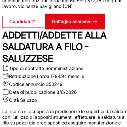
continuo.Retribuzione lorda mensile: € 1.877,28 Luogo di
lavoro: vicinanze Savigliano (CN)
Dettaglio annuncio
Candidati
ADDETTI/ADDETTE ALLA
SALDATURA A FILO -
SALUZZESE
Tipo di contratto
Somministrazione
Retribuzione Lorda
1784.94 mensile
Codice annuncio
350249
Data di pubblicazione
8/8/2026
Città
Saluzzo
La risorsa si occuperà di predisporre le superfici da saldar
con l’utilizzo di appositi strumenti, effettuare la saldatura a
filo su pezzi già predisposti ed eseguire manutenzione e