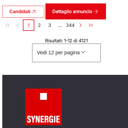
Dettaglio annuncio
Candidati
Paginazione
1
2
3
...
344
Pagina
Pagina
Pagina
Pagina
Risultati: 1-12 di 4121
Vedi 12 per pagina