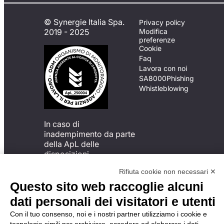
© Synergie Italia Spa.
Privacy policy
2019 - 2025
Modifica
preferenze
Cookie
Faq
Lavora con noi
SA8000
Phishing
Whistleblowing
In caso di
inadempimento da parte
della ApL delle
disposizioni
del Codice di Condotta, è
Rifiuta cookie non necessari ✕
possibile presentare un
reclamo
Questo sito web raccoglie alcuni
all’Organismo di
dati personali dei visitatori e utenti
Monitoraggio utilizzando
una delle modalità
Con il tuo consenso, noi e i nostri partner utilizziamo i cookie e