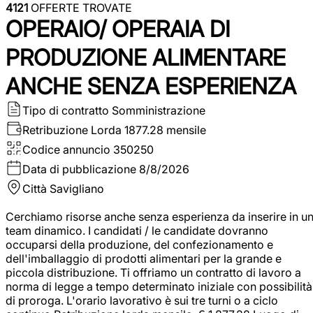
4121
OFFERTE TROVATE
OPERAIO/ OPERAIA DI
PRODUZIONE ALIMENTARE
ANCHE SENZA ESPERIENZA
Tipo di contratto
Somministrazione
Retribuzione Lorda
1877.28 mensile
Codice annuncio
350250
Data di pubblicazione
8/8/2026
Città
Savigliano
Cerchiamo risorse anche senza esperienza da inserire in u
team dinamico. I candidati / le candidate dovranno
occuparsi della produzione, del confezionamento e
dell'imballaggio di prodotti alimentari per la grande e
piccola distribuzione. Ti offriamo un contratto di lavoro a
norma di legge a tempo determinato iniziale con possibilità
di proroga. L'orario lavorativo è sui tre turni o a ciclo