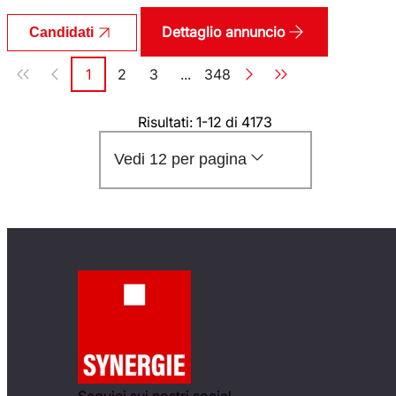
Dettaglio annuncio
Candidati
Paginazione
1
2
3
...
348
Pagina
Pagina
Pagina
Pagina
Risultati: 1-12 di 4173
Vedi 12 per pagina