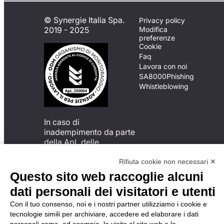
© Synergie Italia Spa.
Privacy policy
2019 - 2025
Modifica
preferenze
Cookie
Faq
Lavora con noi
SA8000
Phishing
Whistleblowing
In caso di
inadempimento da parte
della ApL delle
disposizioni
del Codice di Condotta, è
Rifiuta cookie non necessari ✕
possibile presentare un
Questo sito web raccoglie alcuni
reclamo
dati personali dei visitatori e utenti
all’Organismo di
Monitoraggio utilizzando
Con il tuo consenso, noi e i nostri partner utilizziamo i cookie e
una delle modalità
tecnologie simili per archiviare, accedere ed elaborare i dati
descritte al seguente