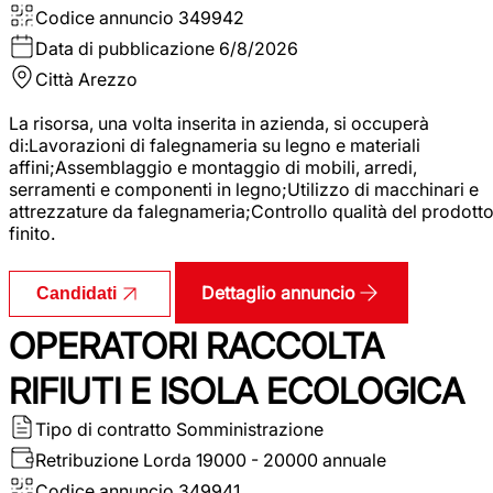
Codice annuncio
349942
Data di pubblicazione
6/8/2026
Città
Arezzo
La risorsa, una volta inserita in azienda, si occuperà
di:Lavorazioni di falegnameria su legno e materiali
affini;Assemblaggio e montaggio di mobili, arredi,
serramenti e componenti in legno;Utilizzo di macchinari e
attrezzature da falegnameria;Controllo qualità del prodott
finito.
Dettaglio annuncio
Candidati
OPERATORI RACCOLTA
RIFIUTI E ISOLA ECOLOGICA
Tipo di contratto
Somministrazione
Retribuzione Lorda
19000 - 20000 annuale
Codice annuncio
349941