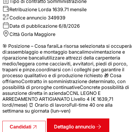
Tipo di contratto
Somministrazione
Retribuzione Lorda
1639.71 mensile
Codice annuncio
349939
Data di pubblicazione
6/8/2026
Città
Gorla Maggiore
🎯 Posizione – Cosa faraiLa risorsa selezionata si occuperà
di:assemblaggio e montaggio bancalimovimentazione e
riparazione bancaliutilizzare attrezzi della carpenteria
medio/leggera come cacciaviti, avvitatori, piedi di porco,
trapani e pinze.coordinarsi con i colleghi per garantire il
processo qualitativo e di produzione richiesto 🎁 Cosa
offriamoContratto in somministrazione determinato, con
possibilità di proroghe continuativeConcrete possibilità di
assunzione diretta in aziendaCCNL LEGNO E
ARREDAMENTO ARTIGIANATO Livello 4 (€ 1639,71
lordi/mese) ⏰ Orario di lavoroFull-time 40 ore alla
settimana su giornata (lun–ven)
Dettaglio annuncio
Candidati