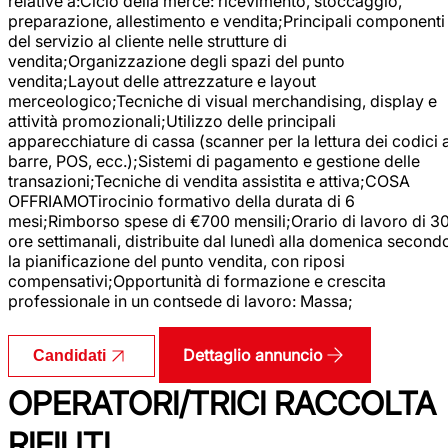
relative a:Ciclo della merce: ricevimento, stoccaggio,
preparazione, allestimento e vendita;Principali componenti
del servizio al cliente nelle strutture di
vendita;Organizzazione degli spazi del punto
vendita;Layout delle attrezzature e layout
merceologico;Tecniche di visual merchandising, display e
attività promozionali;Utilizzo delle principali
apparecchiature di cassa (scanner per la lettura dei codici 
barre, POS, ecc.);Sistemi di pagamento e gestione delle
transazioni;Tecniche di vendita assistita e attiva;COSA
OFFRIAMOTirocinio formativo della durata di 6
mesi;Rimborso spese di €700 mensili;Orario di lavoro di 3
ore settimanali, distribuite dal lunedì alla domenica second
la pianificazione del punto vendita, con riposi
compensativi;Opportunità di formazione e crescita
professionale in un contsede di lavoro: Massa;
Dettaglio annuncio
Candidati
OPERATORI/TRICI RACCOLTA
RIFIUTI