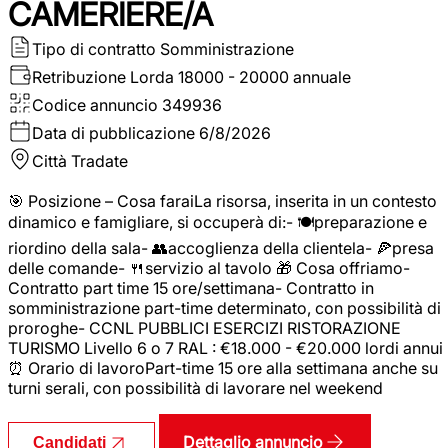
CAMERIERE/A
Tipo di contratto
Somministrazione
Retribuzione Lorda
18000 - 20000 annuale
Codice annuncio
349936
Data di pubblicazione
6/8/2026
Città
Tradate
🎯 Posizione – Cosa faraiLa risorsa, inserita in un contesto
dinamico e famigliare, si occuperà di:- 🍽️preparazione e
riordino della sala- 👥accoglienza della clientela- 🍕presa
delle comande- 🍴servizio al tavolo 🎁 Cosa offriamo-
Contratto part time 15 ore/settimana- Contratto in
somministrazione part-time determinato, con possibilità di
proroghe- CCNL PUBBLICI ESERCIZI RISTORAZIONE
TURISMO Livello 6 o 7 RAL : €18.000 - €20.000 lordi annui
⏰ Orario di lavoroPart-time 15 ore alla settimana anche su
turni serali, con possibilità di lavorare nel weekend
Dettaglio annuncio
Candidati