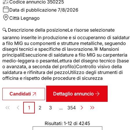
Codice annuncio
350225
Data di pubblicazione
7/8/2026
Città
Legnago
🔍 Descrizione della posizioneLe risorse selezionate
saranno inserite in produzione e si occuperanno di saldatu
a filo MIG su componenti e strutture metalliche, seguendo
disegni tecnici e specifiche di lavorazione.🎯 Mansioni
principaliEsecuzione di saldature a filo MIG su carpenteria
medio-leggera o pesanteLettura del disegno tecnico (base
o avanzata, a seconda del profilo)Controllo visivo della
saldatura e rifinitura del pezzoUtilizzo degli strumenti di
officina e rispetto delle procedure di sicurezza
Dettaglio annuncio
Candidati
Paginazione
1
2
3
...
354
Pagina
Pagina
Pagina
Pagina
Risultati: 1-12 di 4245