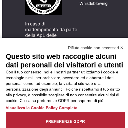
Whistleblowing
In caso di
inadempimento da parte
della ApL delle
disposizioni
del Codice di Condotta, è
Rifiuta cookie non necessari ✕
possibile presentare un
Questo sito web raccoglie alcuni
reclamo
dati personali dei visitatori e utenti
all’Organismo di
Monitoraggio utilizzando
Con il tuo consenso, noi e i nostri partner utilizziamo i cookie e
una delle modalità
tecnologie simili per archiviare, accedere ed elaborare i dati
descritte al seguente
personali come, ad esempio, la visita al sito web o la
indirizzo web
personalizzazione degli annunci. Poiché rispettiamo il tuo diritto
https://odm-
alla privacy, è possibile scegliere di non consentire alcuni tipi di
agenzielavoro.it/reclami/
.
cookie. Clicca su preferenze GDPR per saperne di più.
Visualizza la Cookie Policy Completa
PREFERENZE GDPR