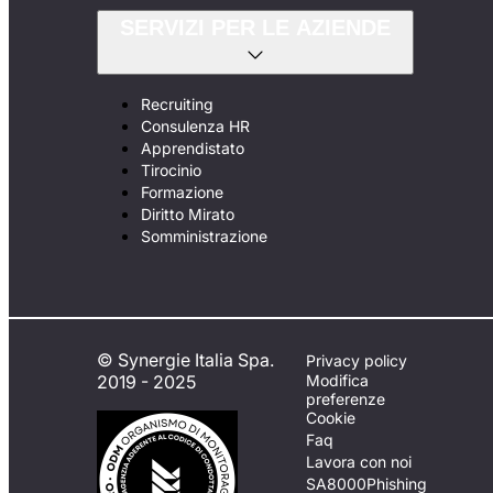
SERVIZI PER LE AZIENDE
Recruiting
Consulenza HR
Apprendistato
Tirocinio
Formazione
Diritto Mirato
Somministrazione
© Synergie Italia Spa.
Privacy policy
2019 - 2025
Modifica
preferenze
Cookie
Faq
Lavora con noi
SA8000
Phishing