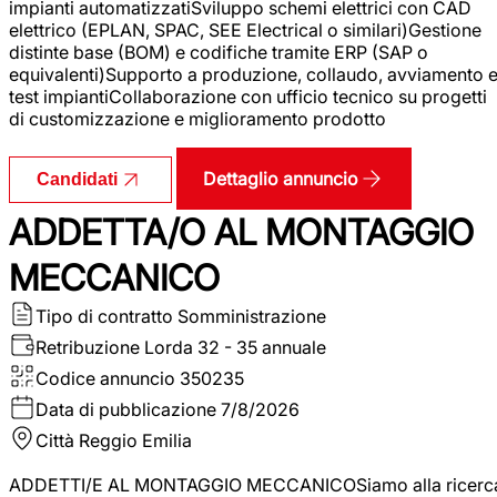
impianti automatizzatiSviluppo schemi elettrici con CAD
elettrico (EPLAN, SPAC, SEE Electrical o similari)Gestione
distinte base (BOM) e codifiche tramite ERP (SAP o
equivalenti)Supporto a produzione, collaudo, avviamento 
test impiantiCollaborazione con ufficio tecnico su progetti
di customizzazione e miglioramento prodotto
Dettaglio annuncio
Candidati
ADDETTA/O AL MONTAGGIO
MECCANICO
Tipo di contratto
Somministrazione
Retribuzione Lorda
32 - 35 annuale
Codice annuncio
350235
Data di pubblicazione
7/8/2026
Città
Reggio Emilia
ADDETTI/E AL MONTAGGIO MECCANICOSiamo alla ricerc