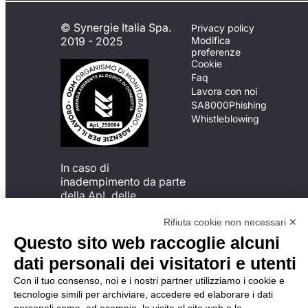
© Synergie Italia Spa.
Privacy policy
2019 - 2025
Modifica
preferenze
Cookie
Faq
Lavora con noi
SA8000
Phishing
Whistleblowing
In caso di
inadempimento da parte
della ApL delle
disposizioni
del Codice di Condotta, è
Rifiuta cookie non necessari ✕
possibile presentare un
Questo sito web raccoglie alcuni
reclamo
dati personali dei visitatori e utenti
all’Organismo di
Monitoraggio utilizzando
Con il tuo consenso, noi e i nostri partner utilizziamo i cookie e
una delle modalità
tecnologie simili per archiviare, accedere ed elaborare i dati
descritte al seguente