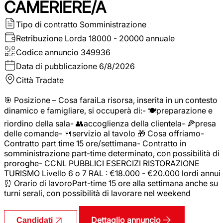
CAMERIERE/A
Tipo di contratto
Somministrazione
Retribuzione Lorda
18000 - 20000 annuale
Codice annuncio
349936
Data di pubblicazione
6/8/2026
Città
Tradate
🎯 Posizione – Cosa faraiLa risorsa, inserita in un contesto
dinamico e famigliare, si occuperà di:- 🍽️preparazione e
riordino della sala- 👥accoglienza della clientela- 🍕presa
delle comande- 🍴servizio al tavolo 🎁 Cosa offriamo-
Contratto part time 15 ore/settimana- Contratto in
somministrazione part-time determinato, con possibilità di
proroghe- CCNL PUBBLICI ESERCIZI RISTORAZIONE
TURISMO Livello 6 o 7 RAL : €18.000 - €20.000 lordi annui
⏰ Orario di lavoroPart-time 15 ore alla settimana anche su
turni serali, con possibilità di lavorare nel weekend
Dettaglio annuncio
Candidati