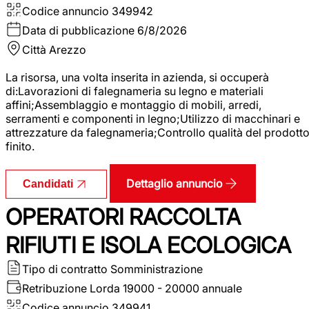
Codice annuncio
349942
Data di pubblicazione
6/8/2026
Città
Arezzo
La risorsa, una volta inserita in azienda, si occuperà
di:Lavorazioni di falegnameria su legno e materiali
affini;Assemblaggio e montaggio di mobili, arredi,
serramenti e componenti in legno;Utilizzo di macchinari e
attrezzature da falegnameria;Controllo qualità del prodott
finito.
Dettaglio annuncio
Candidati
OPERATORI RACCOLTA
RIFIUTI E ISOLA ECOLOGICA
Tipo di contratto
Somministrazione
Retribuzione Lorda
19000 - 20000 annuale
Codice annuncio
349941