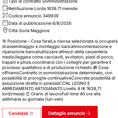
Tipo di contratto
Somministrazione
Retribuzione Lorda
1639.71 mensile
Codice annuncio
349939
Data di pubblicazione
6/8/2026
Città
Gorla Maggiore
🎯 Posizione – Cosa faraiLa risorsa selezionata si occuperà
di:assemblaggio e montaggio bancalimovimentazione e
riparazione bancaliutilizzare attrezzi della carpenteria
medio/leggera come cacciaviti, avvitatori, piedi di porco,
trapani e pinze.coordinarsi con i colleghi per garantire il
processo qualitativo e di produzione richiesto 🎁 Cosa
offriamoContratto in somministrazione determinato, con
possibilità di proroghe continuativeConcrete possibilità di
assunzione diretta in aziendaCCNL LEGNO E
ARREDAMENTO ARTIGIANATO Livello 4 (€ 1639,71
lordi/mese) ⏰ Orario di lavoroFull-time 40 ore alla
settimana su giornata (lun–ven)
Dettaglio annuncio
Candidati