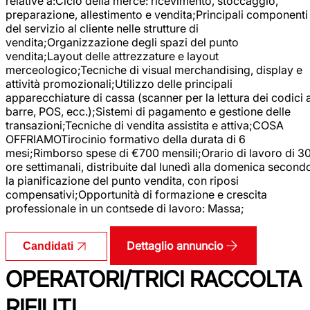
relative a:Ciclo della merce: ricevimento, stoccaggio,
preparazione, allestimento e vendita;Principali componenti
del servizio al cliente nelle strutture di
vendita;Organizzazione degli spazi del punto
vendita;Layout delle attrezzature e layout
merceologico;Tecniche di visual merchandising, display e
attività promozionali;Utilizzo delle principali
apparecchiature di cassa (scanner per la lettura dei codici 
barre, POS, ecc.);Sistemi di pagamento e gestione delle
transazioni;Tecniche di vendita assistita e attiva;COSA
OFFRIAMOTirocinio formativo della durata di 6
mesi;Rimborso spese di €700 mensili;Orario di lavoro di 3
ore settimanali, distribuite dal lunedì alla domenica second
la pianificazione del punto vendita, con riposi
compensativi;Opportunità di formazione e crescita
professionale in un contsede di lavoro: Massa;
Dettaglio annuncio
Candidati
OPERATORI/TRICI RACCOLTA
RIFIUTI