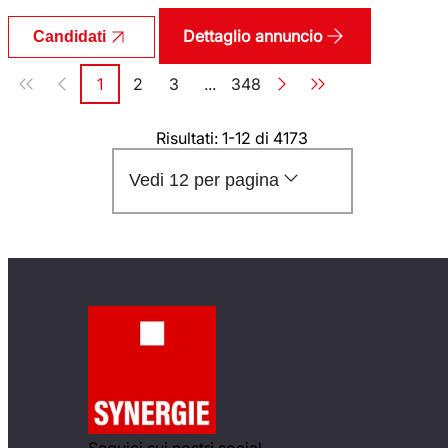
Dettaglio annuncio
Candidati
Paginazione
1
2
3
...
348
Pagina
Pagina
Pagina
Pagina
Risultati: 1-12 di 4173
Vedi 12 per pagina