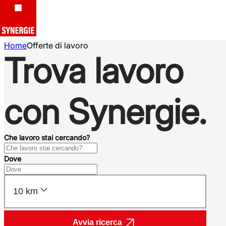
Home
Offerte di lavoro
Trova lavoro
con Synergie.
Che lavoro stai cercando?
Dove
10 km
Avvia ricerca