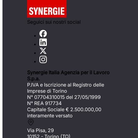
Seguici sui nostri social
Synergie Italia Agenzia per il Lavoro
S.p.a.
P.IVA e Iscrizione al Registro delle
Imprese di Torino
N° 07704310015 del 27/05/1999
N° REA 917734
Capitale Sociale €
2.500.000,00
interamente versato
Via Pisa, 29
10152 - Torino (TO)