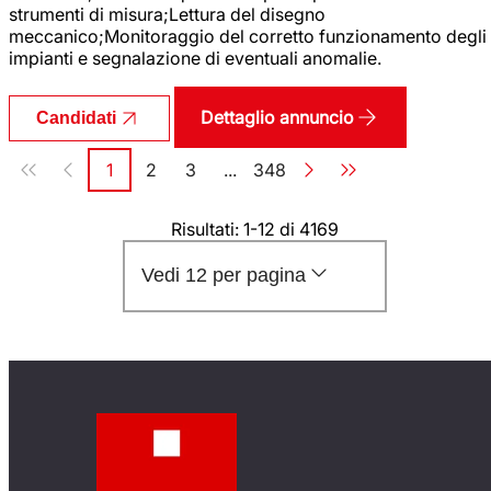
strumenti di misura;Lettura del disegno
meccanico;Monitoraggio del corretto funzionamento degli
impianti e segnalazione di eventuali anomalie.
Dettaglio annuncio
Candidati
Paginazione
1
2
3
...
348
Pagina
Pagina
Pagina
Pagina
Risultati: 1-12 di 4169
Vedi 12 per pagina