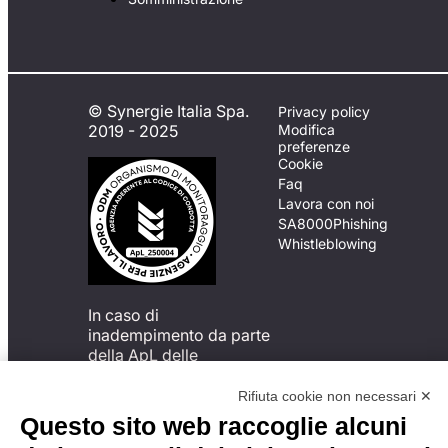
© Synergie Italia Spa.
Privacy policy
2019 - 2025
Modifica
preferenze
Cookie
Faq
Lavora con noi
SA8000
Phishing
Whistleblowing
In caso di
inadempimento da parte
della ApL delle
disposizioni
del Codice di Condotta, è
Rifiuta cookie non necessari ✕
possibile presentare un
Questo sito web raccoglie alcuni
reclamo