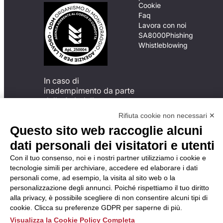
Cookie
Faq
Lavora con noi
SA8000
Phishing
Whistleblowing
In caso di
inadempimento da parte
della ApL delle
disposizioni
Rifiuta cookie non necessari ✕
del Codice di Condotta, è
Questo sito web raccoglie alcuni
possibile presentare un
reclamo
dati personali dei visitatori e utenti
all’Organismo di
Con il tuo consenso, noi e i nostri partner utilizziamo i cookie e
Monitoraggio utilizzando
tecnologie simili per archiviare, accedere ed elaborare i dati
una delle modalità
personali come, ad esempio, la visita al sito web o la
descritte al seguente
personalizzazione degli annunci. Poiché rispettiamo il tuo diritto
indirizzo web
alla privacy, è possibile scegliere di non consentire alcuni tipi di
https://odm-
cookie. Clicca su preferenze GDPR per saperne di più.
agenzielavoro.it/reclami/
.
Visualizza la Cookie Policy Completa