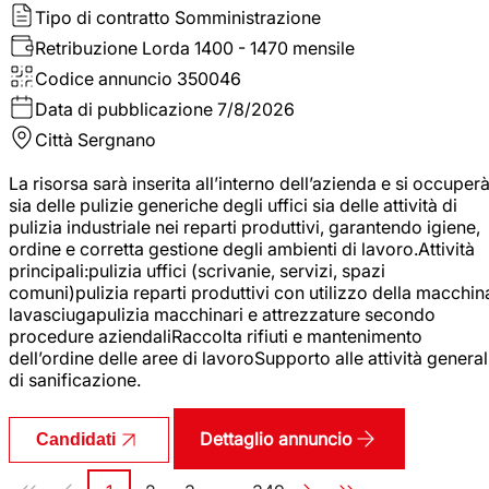
Tipo di contratto
Somministrazione
Retribuzione Lorda
1400 - 1470 mensile
Codice annuncio
350046
Data di pubblicazione
7/8/2026
Città
Sergnano
La risorsa sarà inserita all’interno dell’azienda e si occuper
sia delle pulizie generiche degli uffici sia delle attività di
pulizia industriale nei reparti produttivi, garantendo igiene,
ordine e corretta gestione degli ambienti di lavoro.Attività
principali:pulizia uffici (scrivanie, servizi, spazi
comuni)pulizia reparti produttivi con utilizzo della macchin
lavasciugapulizia macchinari e attrezzature secondo
procedure aziendaliRaccolta rifiuti e mantenimento
dell’ordine delle aree di lavoroSupporto alle attività general
di sanificazione.
Dettaglio annuncio
Candidati
Paginazione