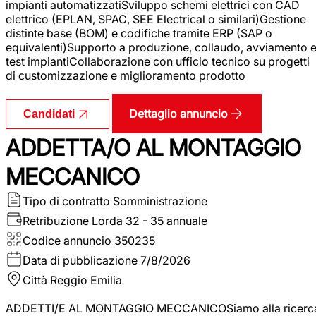
impianti automatizzatiSviluppo schemi elettrici con CAD
elettrico (EPLAN, SPAC, SEE Electrical o similari)Gestione
distinte base (BOM) e codifiche tramite ERP (SAP o
equivalenti)Supporto a produzione, collaudo, avviamento 
test impiantiCollaborazione con ufficio tecnico su progetti
di customizzazione e miglioramento prodotto
Dettaglio annuncio
Candidati
ADDETTA/O AL MONTAGGIO
MECCANICO
Tipo di contratto
Somministrazione
Retribuzione Lorda
32 - 35 annuale
Codice annuncio
350235
Data di pubblicazione
7/8/2026
Città
Reggio Emilia
ADDETTI/E AL MONTAGGIO MECCANICOSiamo alla ricerc