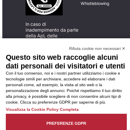
Whistleblowing
In caso di
inadempimento da parte
della ApL delle
disposizioni
del Codice di Condotta, è
Rifiuta cookie non necessari ✕
possibile presentare un
Questo sito web raccoglie alcuni
reclamo
dati personali dei visitatori e utenti
all’Organismo di
Monitoraggio utilizzando
Con il tuo consenso, noi e i nostri partner utilizziamo i cookie e
una delle modalità
tecnologie simili per archiviare, accedere ed elaborare i dati
descritte al seguente
personali come, ad esempio, la visita al sito web o la
indirizzo web
personalizzazione degli annunci. Poiché rispettiamo il tuo diritto
https://odm-
alla privacy, è possibile scegliere di non consentire alcuni tipi di
agenzielavoro.it/reclami/
.
cookie. Clicca su preferenze GDPR per saperne di più.
Visualizza la Cookie Policy Completa
PREFERENZE GDPR