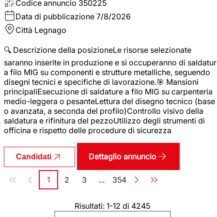
Codice annuncio
350225
Data di pubblicazione
7/8/2026
Città
Legnago
🔍 Descrizione della posizioneLe risorse selezionate
saranno inserite in produzione e si occuperanno di saldatu
a filo MIG su componenti e strutture metalliche, seguendo
disegni tecnici e specifiche di lavorazione.🎯 Mansioni
principaliEsecuzione di saldature a filo MIG su carpenteria
medio-leggera o pesanteLettura del disegno tecnico (base
o avanzata, a seconda del profilo)Controllo visivo della
saldatura e rifinitura del pezzoUtilizzo degli strumenti di
officina e rispetto delle procedure di sicurezza
Dettaglio annuncio
Candidati
Paginazione
1
2
3
...
354
Pagina
Pagina
Pagina
Pagina
Risultati: 1-12 di 4245