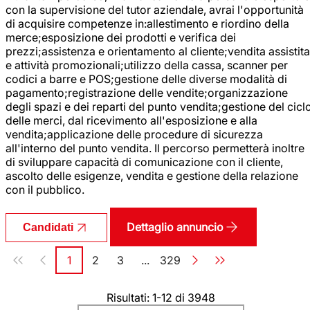
con la supervisione del tutor aziendale, avrai l'opportunità
di acquisire competenze in:allestimento e riordino della
merce;esposizione dei prodotti e verifica dei
prezzi;assistenza e orientamento al cliente;vendita assistita
e attività promozionali;utilizzo della cassa, scanner per
codici a barre e POS;gestione delle diverse modalità di
pagamento;registrazione delle vendite;organizzazione
degli spazi e dei reparti del punto vendita;gestione del cicl
delle merci, dal ricevimento all'esposizione e alla
vendita;applicazione delle procedure di sicurezza
all'interno del punto vendita. Il percorso permetterà inoltre
di sviluppare capacità di comunicazione con il cliente,
ascolto delle esigenze, vendita e gestione della relazione
con il pubblico.
Dettaglio annuncio
Candidati
Paginazione
1
2
3
...
329
Pagina
Pagina
Pagina
Pagina
Risultati: 1-12 di 3948