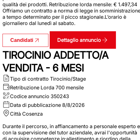
qualità dei prodotti. Retribuzione lorda mensile: € 1.497,34
Offriamo un contratto a norma di legge in somministrazion
a tempo determinato per il picco stagionale.L’orario è
giornaliero dal lunedì al sabato.
Dettaglio annuncio
Candidati
TIROCINIO ADDETTO/A
VENDITA - 6 MESI
Tipo di contratto
Tirocinio/Stage
Retribuzione Lorda
700 mensile
Codice annuncio
350243
Data di pubblicazione
8/8/2026
Città
Cosenza
Durante il percorso, in affiancamento a personale esperto e
con la supervisione del tutor aziendale, avrai l'opportunità
di acquisire competenze in:allestimento e riordino della