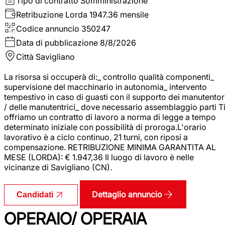
Tipo di contratto
Somministrazione
Retribuzione Lorda
1947.36 mensile
Codice annuncio
350247
Data di pubblicazione
8/8/2026
Città
Savigliano
La risorsa si occuperà di:_ controllo qualità componenti_
supervisione del macchinario in autonomia_ intervento
tempestivo in caso di guasti con il supporto dei manutentor
/ delle manutentrici_ dove necessario assemblaggio parti T
offriamo un contratto di lavoro a norma di legge a tempo
determinato iniziale con possibilità di proroga.L'orario
lavorativo è a ciclo continuo, 21 turni, con riposi a
compensazione. RETRIBUZIONE MINIMA GARANTITA AL
MESE (LORDA): € 1.947,36 Il luogo di lavoro è nelle
vicinanze di Savigliano (CN).
Dettaglio annuncio
Candidati
OPERAIO/ OPERAIA