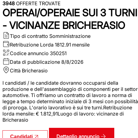
3948
OFFERTE TROVATE
OPERAI/OPERAIE SUI 3 TURNI
- VICINANZE BRICHERASIO
Tipo di contratto
Somministrazione
Retribuzione Lorda
1812.91 mensile
Codice annuncio
350251
Data di pubblicazione
8/8/2026
Città
Bricherasio
I candidati / le candidate dovranno occuparsi della
produzione e dell'assemblaggio di componenti per il setto
automotive. Ti offriamo un contratto di lavoro a norma di
legge a tempo determinato iniziale di 3 mesi con possibilità
di proroga. L'orario lavorativo è sui tre turni.Retribuzione
lorda mensile: € 1.812,91Luogo di lavoro: vicinanze di
Bricherasio
Dettaglio annuncio
Candidati