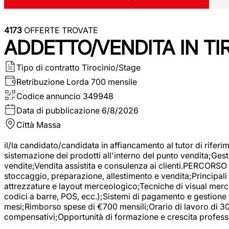
4173
OFFERTE TROVATE
ADDETTO/VENDITA IN T
Tipo di contratto
Tirocinio/Stage
Retribuzione Lorda
700 mensile
Codice annuncio
349948
Data di pubblicazione
6/8/2026
Città
Massa
il/la candidato/candidata in affiancamento al tutor di rifer
sistemazione dei prodotti all'interno del punto vendita;Gest
vendite;Vendita assistita e consulenza ai clienti.PERCORSO 
stoccaggio, preparazione, allestimento e vendita;Principali 
attrezzature e layout merceologico;Tecniche di visual mercha
codici a barre, POS, ecc.);Sistemi di pagamento e gestione 
mesi;Rimborso spese di €700 mensili;Orario di lavoro di 30 o
compensativi;Opportunità di formazione e crescita professi