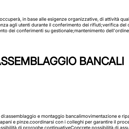
 occuperà, in base alle esigenze organizzative, di attività quali
a agli utenti durante il conferimento dei rifiuti;verifica del
ento dei conferimenti su gestionale;mantenimento dell'ordine, 
ASSEMBLAGGIO BANCALI
à di:assemblaggio e montaggio bancalimovimentazione e ripara
rapani e pinze.coordinarsi con i colleghi per garantire il pro
ossibilità di proroghe continuativeConcrete possibilità d