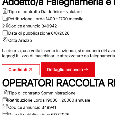
Addetto/a Falegnameria e
Tipo di contratto
Da definire – valutare
Retribuzione Lorda
1400 - 1700 mensile
Codice annuncio
349942
Data di pubblicazione
6/8/2026
Città
Arezzo
La risorsa, una volta inserita in azienda, si occuperà di:La
legno;Utilizzo di macchinari e attrezzature da falegnameria;
Dettaglio annuncio
Candidati
OPERATORI RACCOLTA RI
Tipo di contratto
Somministrazione
Retribuzione Lorda
19000 - 20000 annuale
Codice annuncio
349941
Data di pubblicazione
6/8/2026