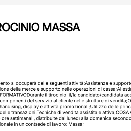
IROCINIO MASSA
imento si occuperà delle seguenti attività:Assistenza e support
ione della merce e supporto nelle operazioni di cassa;Allesti
FORMATIVODurante il tirocinio, il/la candidato/candidata acq
componenti del servizio al cliente nelle strutture di vendita
ndising, display e attività promozionali;Utilizzo delle princi
delle transazioni;Tecniche di vendita assistita e attiva;COS
re settimanali, distribuite dal lunedì alla domenica secondo 
onale in un contsede di lavoro: Massa;