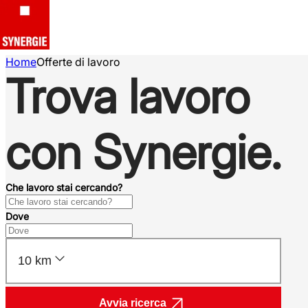
Home
Offerte di lavoro
Trova lavoro
con Synergie.
Che lavoro stai cercando?
Dove
10 km
Avvia ricerca