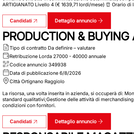
ARTIGIANATO Livello 4 (€ 1639,71 lordi/mese) ⏰ Orario di l
Dettaglio annuncio
Candidati
PRODUCTION & BUYING A
Tipo di contratto
Da definire – valutare
Retribuzione Lorda
27000 - 40000 annuale
Codice annuncio
349938
Data di pubblicazione
6/8/2026
Città
Ortignano Raggiolo
La risorsa, una volta inserita in azienda, si occuperà di: M
standard qualitativi;Gestione delle attività di merchandising
condizioni con fornitori.
Dettaglio annuncio
Candidati