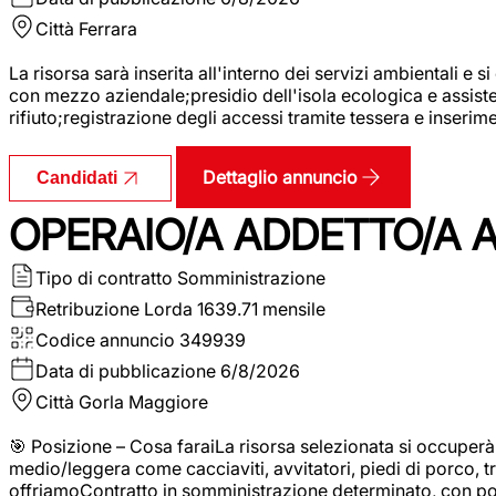
Città
Ferrara
La risorsa sarà inserita all'interno dei servizi ambientali e si
con mezzo aziendale;presidio dell'isola ecologica e assistenz
rifiuto;registrazione degli accessi tramite tessera e inserim
Dettaglio annuncio
Candidati
OPERAIO/A ADDETTO/A 
Tipo di contratto
Somministrazione
Retribuzione Lorda
1639.71 mensile
Codice annuncio
349939
Data di pubblicazione
6/8/2026
Città
Gorla Maggiore
🎯 Posizione – Cosa faraiLa risorsa selezionata si occuper
medio/leggera come cacciaviti, avvitatori, piedi di porco, t
offriamoContratto in somministrazione determinato, con p