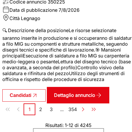
Codice annuncio
350225
Data di pubblicazione
7/8/2026
Città
Legnago
🔍 Descrizione della posizioneLe risorse selezionate
saranno inserite in produzione e si occuperanno di saldatu
a filo MIG su componenti e strutture metalliche, seguendo
disegni tecnici e specifiche di lavorazione.🎯 Mansioni
principaliEsecuzione di saldature a filo MIG su carpenteria
medio-leggera o pesanteLettura del disegno tecnico (base
o avanzata, a seconda del profilo)Controllo visivo della
saldatura e rifinitura del pezzoUtilizzo degli strumenti di
officina e rispetto delle procedure di sicurezza
Dettaglio annuncio
Candidati
Paginazione
1
2
3
...
354
Pagina
Pagina
Pagina
Pagina
Risultati: 1-12 di 4245