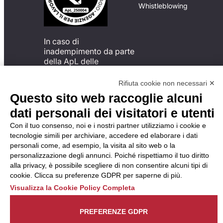
Whistleblowing
In caso di
inadempimento da parte
della ApL delle
disposizioni
del Codice di Condotta, è
Rifiuta cookie non necessari ✕
possibile presentare un
Questo sito web raccoglie alcuni
reclamo
dati personali dei visitatori e utenti
all’Organismo di
Monitoraggio utilizzando
Con il tuo consenso, noi e i nostri partner utilizziamo i cookie e
una delle modalità
tecnologie simili per archiviare, accedere ed elaborare i dati
descritte al seguente
personali come, ad esempio, la visita al sito web o la
indirizzo web
personalizzazione degli annunci. Poiché rispettiamo il tuo diritto
https://odm-
alla privacy, è possibile scegliere di non consentire alcuni tipi di
agenzielavoro.it/reclami/
.
cookie. Clicca su preferenze GDPR per saperne di più.
Visualizza la Cookie Policy Completa
PREFERENZE GDPR