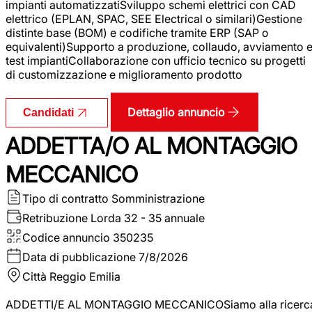
impianti automatizzatiSviluppo schemi elettrici con CAD
elettrico (EPLAN, SPAC, SEE Electrical o similari)Gestione
distinte base (BOM) e codifiche tramite ERP (SAP o
equivalenti)Supporto a produzione, collaudo, avviamento 
test impiantiCollaborazione con ufficio tecnico su progetti
di customizzazione e miglioramento prodotto
Dettaglio annuncio
Candidati
ADDETTA/O AL MONTAGGIO
MECCANICO
Tipo di contratto
Somministrazione
Retribuzione Lorda
32 - 35 annuale
Codice annuncio
350235
Data di pubblicazione
7/8/2026
Città
Reggio Emilia
ADDETTI/E AL MONTAGGIO MECCANICOSiamo alla ricerc