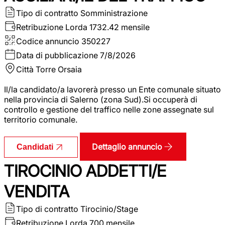
Tipo di contratto
Somministrazione
Retribuzione Lorda
1732.42 mensile
Codice annuncio
350227
Data di pubblicazione
7/8/2026
Città
Torre Orsaia
Il/la candidato/a lavorerà presso un Ente comunale situato
nella provincia di Salerno (zona Sud).Si occuperà di
controllo e gestione del traffico nelle zone assegnate sul
territorio comunale.
Dettaglio annuncio
Candidati
TIROCINIO ADDETTI/E
VENDITA
Tipo di contratto
Tirocinio/Stage
Retribuzione Lorda
700 mensile