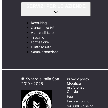
SERVIZI PER LE AZIENDE
Recruiting
Consulenza HR
Apprendistato
Tirocinio
Formazione
Diritto Mirato
Somministrazione
© Synergie Italia Spa.
Privacy policy
2019 - 2025
Modifica
preferenze
Cookie
Faq
Lavora con noi
SA8000
Phishing