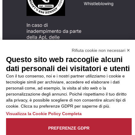
Whistleblowing
In caso di
inadempimento da parte
della ApL delle
disposizioni
del Codice di Condotta, è
Rifiuta cookie non necessari ✕
possibile presentare un
Questo sito web raccoglie alcuni
reclamo
dati personali dei visitatori e utenti
all’Organismo di
Monitoraggio utilizzando
Con il tuo consenso, noi e i nostri partner utilizziamo i cookie e
una delle modalità
tecnologie simili per archiviare, accedere ed elaborare i dati
descritte al seguente
personali come, ad esempio, la visita al sito web o la
indirizzo web
personalizzazione degli annunci. Poiché rispettiamo il tuo diritto
https://odm-
alla privacy, è possibile scegliere di non consentire alcuni tipi di
agenzielavoro.it/reclami/
.
cookie. Clicca su preferenze GDPR per saperne di più.
Visualizza la Cookie Policy Completa
PREFERENZE GDPR