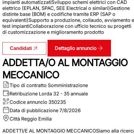
impianti automatizzatiSviluppo schemi elettrici con CAD
elettrico (EPLAN, SPAC, SEE Electrical o similari)Gestione
distinte base (BOM) e codifiche tramite ERP (SAP o
equivalenti)Supporto a produzione, collaudo, avviamento 
test impiantiCollaborazione con ufficio tecnico su progetti
di customizzazione e miglioramento prodotto
Dettaglio annuncio
Candidati
ADDETTA/O AL MONTAGGIO
MECCANICO
Tipo di contratto
Somministrazione
Retribuzione Lorda
32 - 35 annuale
Codice annuncio
350235
Data di pubblicazione
7/8/2026
Città
Reggio Emilia
ADDETTI/E AL MONTAGGIO MECCANICOSiamo alla ricerc