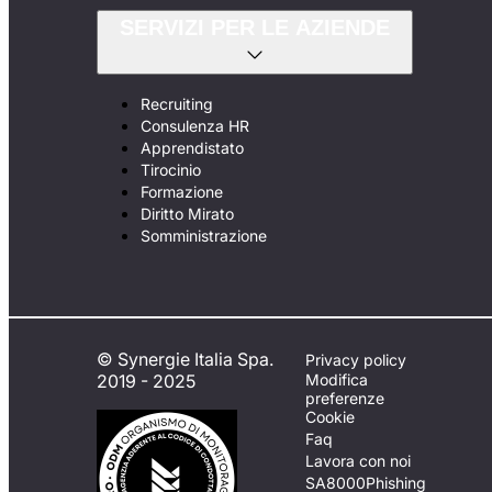
SERVIZI PER LE AZIENDE
Recruiting
Consulenza HR
Apprendistato
Tirocinio
Formazione
Diritto Mirato
Somministrazione
© Synergie Italia Spa.
Privacy policy
2019 - 2025
Modifica
preferenze
Cookie
Faq
Lavora con noi
SA8000
Phishing