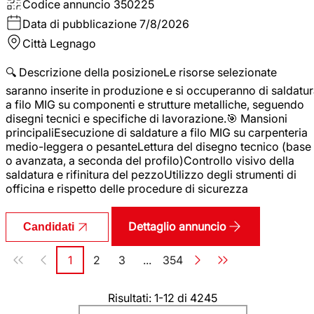
Codice annuncio
350225
Data di pubblicazione
7/8/2026
Città
Legnago
🔍 Descrizione della posizioneLe risorse selezionate
saranno inserite in produzione e si occuperanno di saldatu
a filo MIG su componenti e strutture metalliche, seguendo
disegni tecnici e specifiche di lavorazione.🎯 Mansioni
principaliEsecuzione di saldature a filo MIG su carpenteria
medio-leggera o pesanteLettura del disegno tecnico (base
o avanzata, a seconda del profilo)Controllo visivo della
saldatura e rifinitura del pezzoUtilizzo degli strumenti di
officina e rispetto delle procedure di sicurezza
Dettaglio annuncio
Candidati
Paginazione
1
2
3
...
354
Pagina
Pagina
Pagina
Pagina
Risultati: 1-12 di 4245