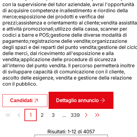
con la supervisione del tutor aziendale, avrai l'opportunità
di acquisire competenze in:allestimento e riordino della
merce;esposizione dei prodotti e verifica dei
prezzi;assistenza e orientamento al cliente;vendita assistita
e attività promozionali;utilizzo della cassa, scanner per
codici a barre e POS;gestione delle diverse modalità di
pagamento;registrazione delle vendite;organizzazione
degli spazi e dei reparti del punto vendita;gestione del cicl
delle merci, dal ricevimento all'esposizione e alla
vendita;applicazione delle procedure di sicurezza
all'interno del punto vendita. Il percorso permetterà inoltre
di sviluppare capacità di comunicazione con il cliente,
ascolto delle esigenze, vendita e gestione della relazione
con il pubblico.
Dettaglio annuncio
Candidati
Paginazione
1
2
3
...
339
Pagina
Pagina
Pagina
Pagina
Risultati: 1-12 di 4057