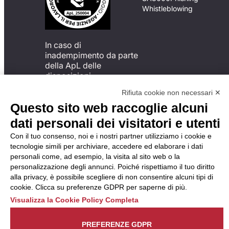
Whistleblowing
In caso di
inadempimento da parte
della ApL delle
disposizioni
del Codice di Condotta, è
Rifiuta cookie non necessari ✕
possibile presentare un
Questo sito web raccoglie alcuni
reclamo
all’Organismo di
dati personali dei visitatori e utenti
Monitoraggio utilizzando
Con il tuo consenso, noi e i nostri partner utilizziamo i cookie e
una delle modalità
tecnologie simili per archiviare, accedere ed elaborare i dati
descritte al seguente
personali come, ad esempio, la visita al sito web o la
indirizzo web
personalizzazione degli annunci. Poiché rispettiamo il tuo diritto
https://odm-
alla privacy, è possibile scegliere di non consentire alcuni tipi di
agenzielavoro.it/reclami/
.
cookie. Clicca su preferenze GDPR per saperne di più.
Visualizza la Cookie Policy Completa
PREFERENZE GDPR