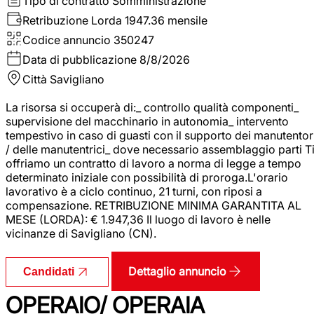
Tipo di contratto
Somministrazione
Retribuzione Lorda
1947.36 mensile
Codice annuncio
350247
Data di pubblicazione
8/8/2026
Città
Savigliano
La risorsa si occuperà di:_ controllo qualità componenti_
supervisione del macchinario in autonomia_ intervento
tempestivo in caso di guasti con il supporto dei manutentor
/ delle manutentrici_ dove necessario assemblaggio parti T
offriamo un contratto di lavoro a norma di legge a tempo
determinato iniziale con possibilità di proroga.L'orario
lavorativo è a ciclo continuo, 21 turni, con riposi a
compensazione. RETRIBUZIONE MINIMA GARANTITA AL
MESE (LORDA): € 1.947,36 Il luogo di lavoro è nelle
vicinanze di Savigliano (CN).
Dettaglio annuncio
Candidati
OPERAIO/ OPERAIA