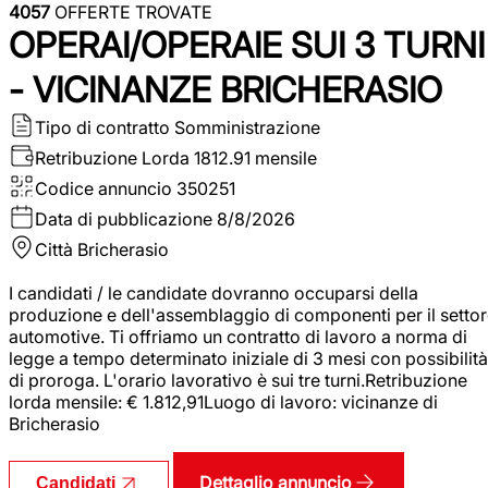
4057
OFFERTE TROVATE
OPERAI/OPERAIE SUI 3 TURNI
- VICINANZE BRICHERASIO
Tipo di contratto
Somministrazione
Retribuzione Lorda
1812.91 mensile
Codice annuncio
350251
Data di pubblicazione
8/8/2026
Città
Bricherasio
I candidati / le candidate dovranno occuparsi della
produzione e dell'assemblaggio di componenti per il setto
automotive. Ti offriamo un contratto di lavoro a norma di
legge a tempo determinato iniziale di 3 mesi con possibilità
di proroga. L'orario lavorativo è sui tre turni.Retribuzione
lorda mensile: € 1.812,91Luogo di lavoro: vicinanze di
Bricherasio
Dettaglio annuncio
Candidati