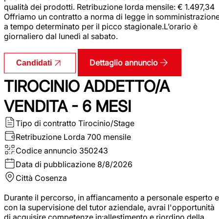
qualità dei prodotti. Retribuzione lorda mensile: € 1.497,34
Offriamo un contratto a norma di legge in somministrazion
a tempo determinato per il picco stagionale.L’orario è
giornaliero dal lunedì al sabato.
Dettaglio annuncio
Candidati
TIROCINIO ADDETTO/A
VENDITA - 6 MESI
Tipo di contratto
Tirocinio/Stage
Retribuzione Lorda
700 mensile
Codice annuncio
350243
Data di pubblicazione
8/8/2026
Città
Cosenza
Durante il percorso, in affiancamento a personale esperto e
con la supervisione del tutor aziendale, avrai l'opportunità
di acquisire competenze in:allestimento e riordino della